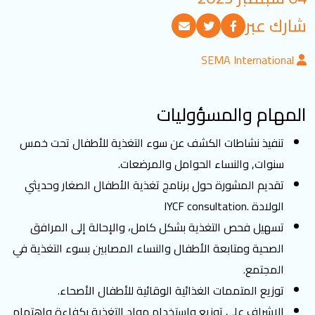
تسجيل الدخول
شارك عبر
SEMA International
العربية
English
المهام والمسؤوليات
تابعنا
تنفيذ نشاطات الكشف عن سوء التغذية للأطفال تحت خمس
سنوات, والنساء الحوامل والمرضعات.
تقديم المشورة حول برنامج تغذية الأطفال الصغار وحديثي
الولادة .IYCF consultation
تسهيل فحص التغذية بشكل كامل، والإحالة إلى المرافق
الصحية ومتابعة الأطفال والنساء المصابين بسوء التغذية في
المجتمع.
توزيع المتممات الغذائية الوقائية للأطفال الأصحاء.
الإشراف على توزيع واستخدام مواد التغذية بكفاءة واهتمام