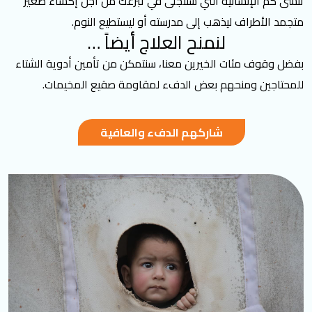
تنسى كم الإنسانية التي ستتجلى في تبرعك من أجل إكساء صغير
متجمد الأطراف ليذهب إلى مدرسته أو ليستطيع النوم.
لنمنح العلاج أيضاً …
بفضل وقوف مئات الخيرين معنا، سنتمكن من تأمين أدوية الشتاء
للمحتاجين ومنحهم بعض الدفء لمقاومة صقيع المخيمات.
شاركهم الدفء والعافية