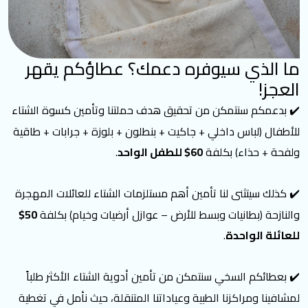
ما الذي سيوفره دعمك؟ عطاؤكم يقهر
العجز!
✔️
بدعمكم سنتمكن من تحقيق هدف حملتنا وتأمين كسوة الشتاء
للأطفال (لباس داخلي + جاكيت + بنطلون + بلوزة + جرابات + طاقية
ولفحة + حذاء) بكلفة
60$ للطفل الواحد
.
✔️
كذلك سيتثنى لنا تأمين أهم مستلزمات الشتاء للعائلات المهجرة
والنازحة (بطانيات وبسط للأرض – عوازل أرضيات وخيام) بكلفة
50$
للعائلة الواحدة
.
✔️
بعطائكم السخي سنتمكن من تأمين أدوية الشتاء الأكثر طلباً
لمشافينا ومراكزنا الطبية وعياداتنا المتنقلة، حيث نأمل في تغطية