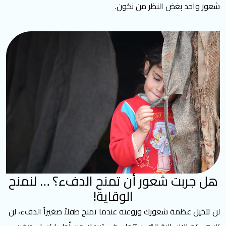
شعور واحد بغض النظر من نكون.
هل جربت شعور أن تمنح الدفء؟ … لنمنح
الوقاية!
لن تتخيل عظمة شعورك وروعته عندما تمنح طفلاً صغيراً الدفء، لن