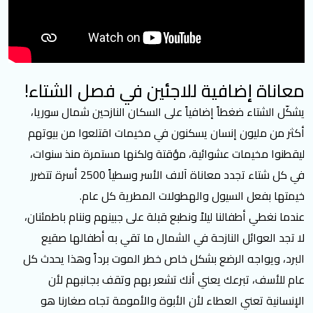
معاناة إضافية للاجئين في فصل الشتاء!
يشكّل الشتاء ضغطاً إضافياً على السكان النازحين شمال سوريا،
أكثر من مليون إنسان يسكنون في مخيمات اقتلعوا من بيوتهم
ليقطنوا مخيمات عشوائية، مؤقتة ولكنها مستمرة منذ سنوات،
في كل شتاء تجدد معاناة آلاف الأسر وسطياً 2500 أسرة تتضرر
خيمتها بفعل السيول والهطولات المطرية كل عام.
عندما نغطي أطفالنا ليلاً ونطبع قبلة على جبينهم وننام باطمئنان،
لا تجد العوائل النازحة في الشمال ما تقي به أطفالها صقيع
البرد، ويواجه الرضع بشكل خاص خطر الموت برداً وهذا يحدث كل
عام للأسف، تبرعك يعني أنك تشعر بهم وتقف بجانبهم لأن
الإنسانية تعني العطاء لأن الأبوة والأمومة تجاه صغارنا هو