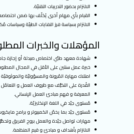
الالتزام بحضور التدريبات التقنيّة.
القيام بأي مهام أخرى يُكلّف بها ضمن اختصاصه
الالتزام بسياسة فرز النفايات الطبيّة وسياسات 
المؤهلات والخبرات المطلو
شهادة معهد طبّي اختصاص صيدلة أو إجازة جامعي
خبرة عمل سنتين على الأقل في المجال المطلوب
امتلاك مهارة المُرونة والمسؤوليّة والموثوقيّة 
القُدرة على التكيُّف مع ظروف العمل و التعامُل ال
المعرفة و فهم مبادئ العمل الإنساني.
مُستوى جيّد في اللغة الإنكليزيّة.
مُستوى جيّد بما يخصّ الكمبيوتر و برامج مايك
مهارات تواصل جيّدة والعمل بروح الفريق وتحمُّل
الالتزام بأهداف و مبادئ و قيم المنظمة.