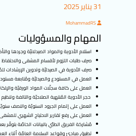
31 يناير 2025
MohammadRS
المهام والمسؤوليات
استلام الأدوية والمواد الصيدلانيّة وجردها والتأ
صرف طلبات اللزوم لأقسام المشفى والاحتفاظ ب
صرف الأدوية في الصيدليّة وتدوين الإرشادات للم
العمل في المستودع والصيدليّة ومُتابعة مستودعات
العمل على كافة سجلّات المواد الورقيّة والإلكترو
حجر الأدوية المُنتهية الصلاحيّة والتالفة وتنظيم م
العمل على إتمام الجرود السنويّة والنصف سنويّة
العمل على رفع تقارير الاحتياج الشهري للمشفى م
مُشاركة الفريق الطبّي بالبيانات الخاصّة بتوفّ
تطبيق مبادئ وقواعد السلامة العامّة أثناء الع