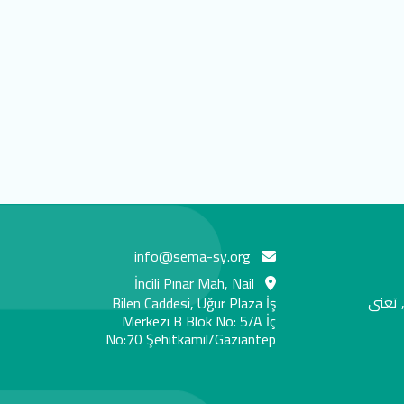
info@sema-sy.org
İncili Pınar Mah, Nail
 تعنى
Bilen Caddesi, Uğur Plaza İş
Merkezi B Blok No: 5/A İç
No:70 Şehitkamil/Gaziantep