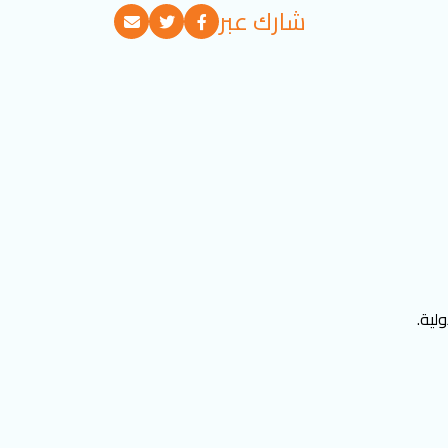
شارك عبر
لية.