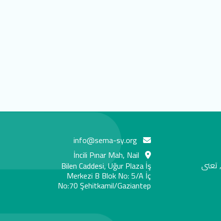
info@sema-sy.org
İncili Pınar Mah, Nail
 تعنى
Bilen Caddesi, Uğur Plaza İş
Merkezi B Blok No: 5/A İç
No:70 Şehitkamil/Gaziantep