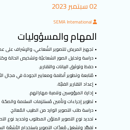
02 سبتمبر 2023
SEMA International
المهام والمسؤوليات
• تجهيز المريض للتصوير الشُعاعي، والإشراف على عملي
• دراسة وتحليل الصور الشعاعيّة وتشخيص الحالة وكتابة
• حفظ وتوثيق البيانات والتقارير.
• مُتابعة وتطوير أنظمة ومعايير الجودة في مجال الأ
• إعداد التقارير الفنيّة.
• إدارة المرؤوسين وتنمية مهاراتهم.
• تطوير إجراءات وتأمين مُستلزمات السلامة والصحّة ال
• دراسة طلب التصوير الوارد من الطبيب المُعالج.
• تحديد نوع التصوير الملوّن المطلوب وتحديد نوع الت
• تفقُّد وتشغيل مُعدّات التصوير باستخدام الأشعّة السين