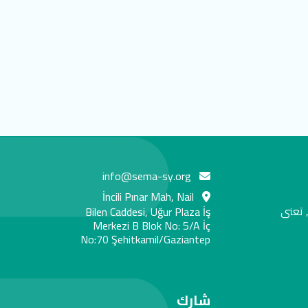
info@sema-sy.org
İncili Pınar Mah, Nail
 تعنى
Bilen Caddesi, Uğur Plaza İş
Merkezi B Blok No: 5/A İç
No:70 Şehitkamil/Gaziantep
شارك