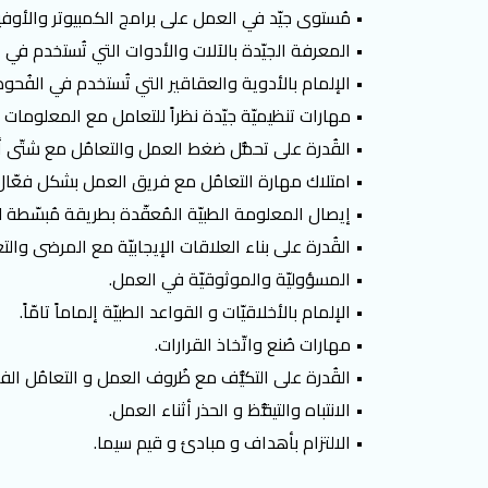
• مُستوى جيّد في العمل على برامج الكمبيوتر والأوف
• المعرفة الجيّدة بالآلات والأدوات التي تُستخدم في 
• الإلمام بالأدوية والعقاقير التي تُستخدم في الفُ
• مهارات تنظيميّة جيّدة نظراً للتعامل مع المعلومات الم
• القُدرة على تحمُّل ضغط العمل والتعامُل مع شتّى 
• امتلاك مهارة التعامُل مع فريق العمل بشكل فعّال 
• إيصال المعلومة الطبيّة المُعقّدة بطريقة مُبسّطة ل
• القُدرة على بناء العلاقات الإيجابيّة مع المرضى وا
• المسؤوليّة والموثوقيّة في العمل.
• الإلمام بالأخلاقيّات و القواعد الطبيّة إلماماً تامّاً.
• مهارات صُنع واتّخاذ القرارات.
• القُدرة على التكيُّف مع ظُروف العمل و التعامُل الفع
• الانتباه والتيقُّظ و الحذر أثناء العمل.
• الالتزام بأهداف و مبادئ و قيم سيما.