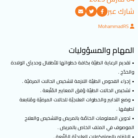
تسجيل الدخول
شارك عبر
MohammadRS
العربية
English
المهام والمسؤوليات
تابعنا
• تقديم الرعاية الطبيّة بكافة خطواتها للأطفال وحديثي الولادة
والخدّج .
• إجراء الفحوص الطبيّة اللازمة لتشخيص الحالات المرضيّة .
• تشخيص الحالات الطبيّة وُفق المعايير المُتّبعة .
• وضع التدابير والخطوات العلاجيّة للحالات المرضيّة ومُتابعة
تطبيقها .
• تدوين المعلومات الخاصّة بالمريض والتشخيص والعلاج
الموصوف في الملف الخاص بالمريض .
• الالتزام بالبروتوكولات العلاجيّة المُتّبعة .