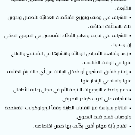
المُتّبعة .
• الاشراف على وصف وتوزيع المُتمّمات الغذائيّة للأطفال وتدوين
ذلك بالسجلّات الخاصّة .
• الاشراف على تدريب وتعليم الأطبّاء المُقيمين في المرفق الصحّي
إن وجدوا .
• رصد ومُتابعة الأمراض الوبائيّة وانتشارها في المُجتمع والابلاغ
عنها في الوقت المُناسب .
• إعلام مُنسّق المشروع أو مُدخل البيانات عن أي حالة يتمّ الكشف
عنها وتستدعي الإنذار عنها .
• دعم واعطاء التوجيهات اللازمة للأم في مجال رعاية الأطفال .
•الاشراف على تدريب كوادر التمريض .
• الالتزام بسياسة فرز النفايات الطبيّة وفقاً للبروتوكولات المُعتمدة
وتوصيات قسم ضبط العدوى.
• القيام بأيّة مهام أُخرى يكُلّف بها ضمن اختصاصه .