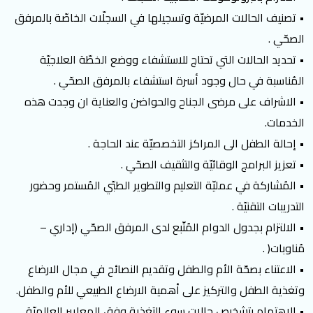
• تصنيف الحالات المرضيّة وتسجيلها في السجلّات الخاصّة بالمرفق
الصحّي .
• تحديد الحالات التي تحتاج للاستشفاء ووضع الخطّة العلاجيّة
المُناسبة في حال وجود أسرة استشفاء بالمرفق الصحّي .
• الاشراف على مرضى الجناح والحواضن والعناية ان وجدت هذه
الخدمات.
• إحالة الطفل الى المراكز التخصصيّة عند الحاجة .
• تعزيز البرامج الوقائيّة والتثقيف الصحّي .
• المُشاركة في عمليّة التعليم والتطوير الطبّي المُستمر وحضور
التدريبات التقنيّة .
• الالتزام بجدول الدوام المُتّبع لدى المرفق الصحّي (إداري –
مُناوبات( .
• الاعتناء بصحّة الأم والطفل وتقديم النصائح في مجال الارضاع
وتغذية الطفل والتركيز على أهمية الارضاع الطبيعي للأم والطفل.
• الاهتمام بتشخيص حالات سوء التغذية وفق المعايير العالميّة