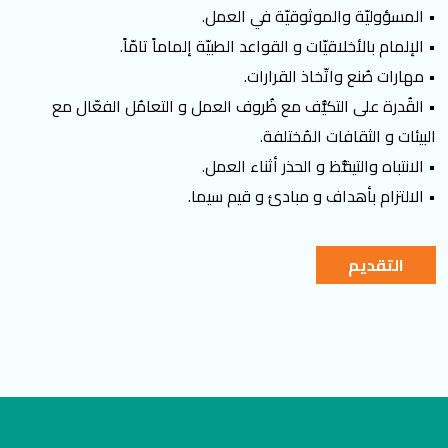
• المسؤوليّة والموثوقيّة في العمل.
• الإلمام بالأخلاقيّات و القواعد الطبيّة إلماماً تامّاً.
• مهارات صُنع واتّخاذ القرارات.
• القُدرة على التكيُّف مع ظُروف العمل و التعامُل الفعّال مع
البيئات و الثقافات المُختلفة.
• الانتباه والتيقُّظ و الحذر أثناء العمل.
• الالتزام بأهداف و مبادئ و قيم سيما.
التقديم