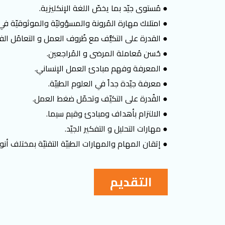
● مُستوى جيّد بما يخصّ اللغة الإنكليزية.
● امتلاك مهارة المُرونة والمسؤوليّة والموثوقيّة في
● القدرة على التكيُّف مع ظُروف العمل و التعامُل الفع
● حُسن مُعاملة المرضى و المُراجعين.
● المعرفة وفهم مبادئ العمل الإنساني.
● معرفة جيّدة جداً في العلوم الطبيّة.
● القُدرة على التكيّف وتحمّل ضغط العمل.
● الالتزام بأهداف ومبادئ وقيم سيما.
● مهارات التحليل و التفكير الجيّد.
● إتقان المهام والمهارات الطبيّة التقنيّة بمختلف أنو
التقديم