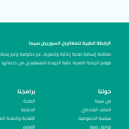
الرابطة الطبية للمغتربين السوريين سيما
منظمة إنسانية صحية إغاثية وتنموية, غير حكومية وغير ربحية,
بتوفير الرعاية الصحية عالية الجودة للمستفيدين من خدماتها
حولنا
برامجنا
من سيما
الصحة
الملف الشخصي
الحماية
سياسة الخصوصية
التغذية والصحة ال
تواصل معنا
التعليم