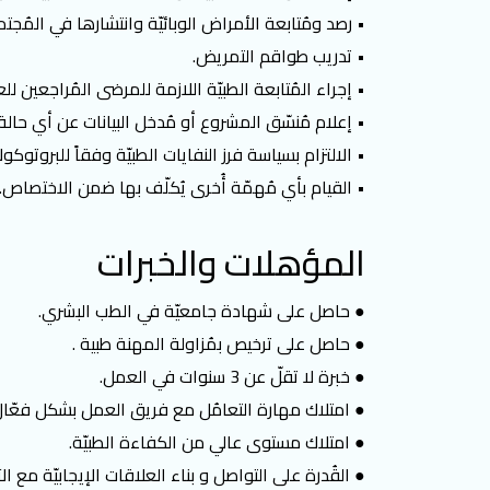
• رصد ومُتابعة الأمراض الوبائيّة وانتشارها في المُجت
• تدريب طواقم التمريض.
• إجراء المُتابعة الطبيّة اللازمة للمرضى المُراجعين للع
• إعلام مُنسّق المشروع أو مُدخل البيانات عن أي حالة
• الالتزام بسياسة فرز النفايات الطبيّة وفقاً للبروت
• القيام بأي مُهمّة أُخرى يُكلّف بها ضمن الاختصاص.
المؤهلات والخبرات
● حاصل على شهادة جامعيّة في الطب البشري.
● حاصل على ترخيص بمُزاولة المهنة طبية .
● خبرة لا تقلّ عن 3 سنوات في العمل.
● امتلاك مهارة التعامُل مع فريق العمل بشكل فعّال
● امتلاك مستوى عالي من الكفاءة الطبيّة.
● القُدرة على التواصل و بناء العلاقات الإيجابيّة مع