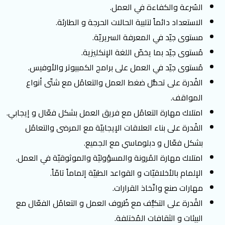
السُرعة والكفاءة في العمل.
الاستعداد دائماً لتلبية الحالات الحرجة و الطارئة.
مستوى جيّد في المعرفة السريريّة.
مُستوى جيّد بما يخصّ اللغة الإنكليزية.
مُستوى جيّد في العمل على برامج الكمبيوتر والأوفيس.
القُدرة على تحمُّل ضغط العمل والتعامُل مع شتّى أنواع
المواقف.
امتلاك مهارة التعامُل مع فريق العمل بشكل فعّال و إيجابي.
القُدرة على بناء العلاقات الإيجابيّة مع المرضى والتعامُل
بشكل فعّال و دبلوماسي مع الجميع.
امتلاك مهارة المُرونة والمسؤوليّة والموثوقيّة في العمل.
الإلمام بالأخلاقيّات و القواعد الطبيّة إلماماً تامّاً.
مهارات صنع واتّخاذ القرارات.
القُدرة على التكيُّف مع ظُروف العمل و التعامُل الفعّال مع
البيئات و الثقافات المُختلفة.