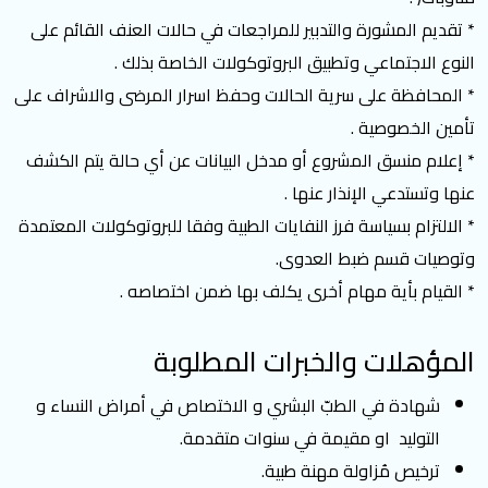
* تقديم المشورة والتدبير للمراجعات في حالات العنف القائم على
النوع الاجتماعي وتطبيق البروتوكولات الخاصة بذلك .
* المحافظة على سرية الحالات وحفظ اسرار المرضى والاشراف على
تأمين الخصوصية .
* إعلام منسق المشروع أو مدخل البيانات عن أي حالة يتم الكشف
عنها وتستدعي الإنذار عنها .
* الالتزام بسياسة فرز النفايات الطبية وفقا للبروتوكولات المعتمدة
وتوصيات قسم ضبط العدوى.
* القيام بأية مهام أخرى يكلف بها ضمن اختصاصه .
المؤهلات والخبرات المطلوبة
شهادة في الطبّ البشري و الاختصاص في أمراض النساء و
التوليد او مقيمة في سنوات متقدمة.
ترخيص مُزاولة مهنة طبية.