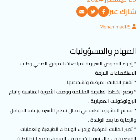
تسجيل الدخول
شارك عبر
MohammadRS
العربية
English
المهام والمسؤوليات
تابعنا
* إجراء الفحوص السريرية لمراجعات المرفق الصحي وطلب
الاستقصاءات اللازمة
* تقييم الحالات المرضية وتشخيصها .
* وضع الخطط العلاجية الملائمة ووصف الأدوية المناسبة واتباع
البروتوكولات المعيارية .
* تقديم المشورة الطبية في مجال تنظيم الأسرة ورعاية الحوامل
والرعاية ما بعد الولادة .
* تدبير الحالات المرضية وإجراء الولادات الطبيعية والعمليات
القيصرية في حال توفر الخدمة في المرفق وتدبير الاختلاطات .