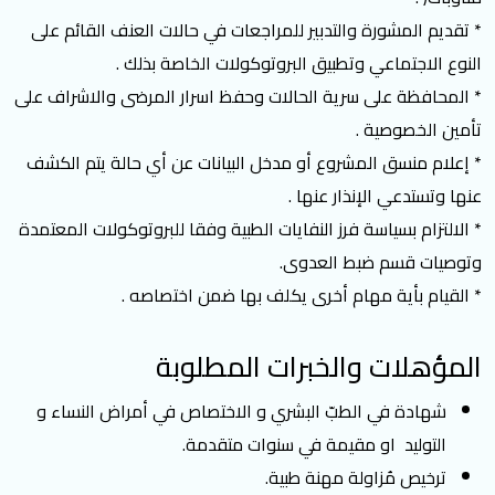
* تقديم المشورة والتدبير للمراجعات في حالات العنف القائم على
النوع الاجتماعي وتطبيق البروتوكولات الخاصة بذلك .
* المحافظة على سرية الحالات وحفظ اسرار المرضى والاشراف على
تأمين الخصوصية .
* إعلام منسق المشروع أو مدخل البيانات عن أي حالة يتم الكشف
عنها وتستدعي الإنذار عنها .
* الالتزام بسياسة فرز النفايات الطبية وفقا للبروتوكولات المعتمدة
وتوصيات قسم ضبط العدوى.
* القيام بأية مهام أخرى يكلف بها ضمن اختصاصه .
المؤهلات والخبرات المطلوبة
شهادة في الطبّ البشري و الاختصاص في أمراض النساء و
التوليد او مقيمة في سنوات متقدمة.
ترخيص مُزاولة مهنة طبية.