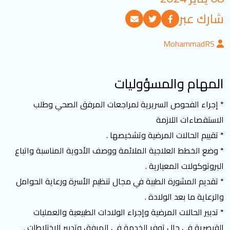
تسجيل الدخول
شارك عبر
MohammadRS
العربية
English
المهام والمسؤوليات
تابعنا
* إجراء الفحوص السريرية لمراجعات المرفق الصحي وطلب
الاستقصاءات اللازمة
* تقييم الحالات المرضية وتشخيصها .
* وضع الخطط العلاجية الملائمة ووصف الأدوية المناسبة واتباع
البروتوكولات المعيارية .
* تقديم المشورة الطبية في مجال تنظيم الأسرة ورعاية الحوامل
والرعاية ما بعد الولادة .
* تدبير الحالات المرضية وإجراء الولادات الطبيعية والعمليات
القيصرية في حال توفر الخدمة في المرفق وتدبير الاختلاطات .