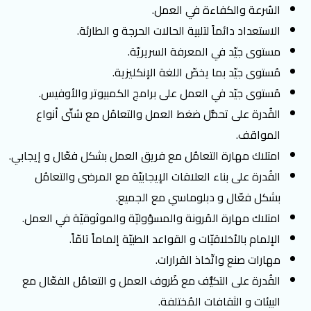
السُرعة والكفاءة في العمل.
الاستعداد دائماً لتلبية الحالات الحرجة و الطارئة.
مستوى جيّد في المعرفة السريريّة.
مُستوى جيّد بما يخصّ اللغة الإنكليزية.
مُستوى جيّد في العمل على برامج الكمبيوتر والأوفيس.
القُدرة على تحمُّل ضغط العمل والتعامُل مع شتّى أنواع
المواقف.
امتلاك مهارة التعامُل مع فريق العمل بشكل فعّال و إيجابي.
القُدرة على بناء العلاقات الإيجابيّة مع المرضى والتعامُل
بشكل فعّال و دبلوماسي مع الجميع.
امتلاك مهارة المُرونة والمسؤوليّة والموثوقيّة في العمل.
الإلمام بالأخلاقيّات و القواعد الطبيّة إلماماً تامّاً.
مهارات صنع واتّخاذ القرارات.
القُدرة على التكيُّف مع ظُروف العمل و التعامُل الفعّال مع
البيئات و الثقافات المُختلفة.