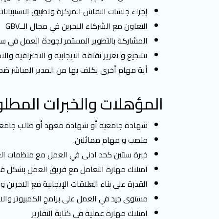
إﺟﺮاء جلسات النقاش المركزة وتطبيق الاستبيانات
اﻟﺘﻌﺎون ﻣﻊ اﻟﺸﺮﻛﺎء اﻻﺧﺮﯾﻦ ﻓﻲ ﻣﺠﺎل الــGBV
المشاركة بالتطوير المستمر لجودة العمل في سي
تشجيع و تعزيز ثقافة الايجابية و الاحترافية والا
أية مهام أخرى يكلف بها من المدير المباشر ضم
المؤهلات والخبرات المطلو
شهادة جامعية أو شهادة معهد أو طالب جامعي ف
منصب و مهام مماثلين.
خبرة سنتين كحد ادنى في العمل مع منظمات العمل ال
امتلاك مهارة التعامل مع فريق العمل بشكل ف
القدرة على بناء العلاقات الإيجابية مع الاخري
مستوى جيد في العمل على برامج الكمبيوتر وال
امتلاك مهارة عملية في كتابة التقارير