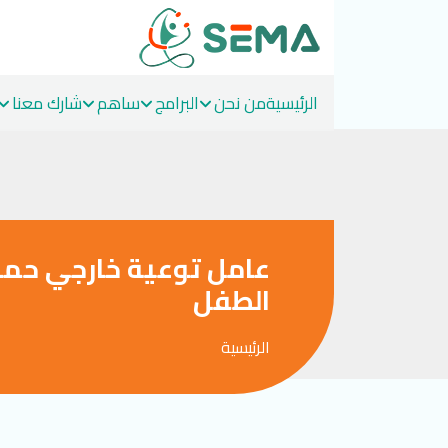
الرئيسية
من نحن
البرامج
ساهم
شارك معنا
Ski
t
conten
عامل توعية خارجي حما
الطفل
الرئيسية