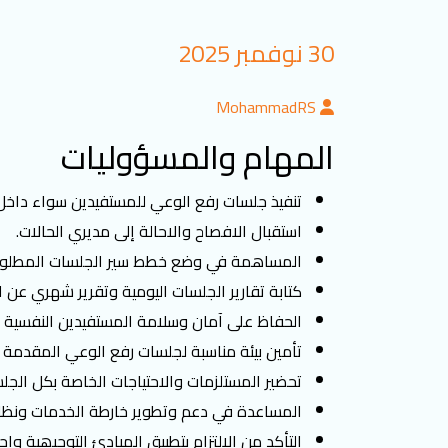
30 نوفمبر 2025
MohammadRS
المهام والمسؤوليات
تنفيذ جلسات رفع الوعي للمستفيدين سواء داخل ا
استقبال الافصاح والاحالة إلى مديري الحالات.
المساهمة في وضع خطط سير الجلسات المطلوب 
كتابة تقارير الجلسات اليومية وتقرير شهري عن ا
الحفاظ على آمان وسلامة المستفيدين النفسية 
تأمين بيئة مناسبة لجلسات رفع الوعي المقدمة .
تحضير المستلزمات والاحتياجات الخاصة بكل الجل
اﻟﻤﺴﺎﻋﺪة ﻓﻲ دﻋﻢ وﺗﻄﻮﯾﺮ ﺧﺎرطة اﻟﺨﺪﻣﺎت وﻧﻈﺎم
اﻟﺘﺄﻛﺪ ﻣﻦ اﻻﻟﺘﺰام ﺑﺘﻄﺒﯿﻖ اﻟﻤﺒﺎدئ اﻟﺘﻮﺟﯿﮭﯿﺔ وإﺟﺮا