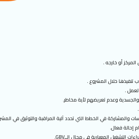
لمركز أو خارجه .
تنفيذها خلال المشروع .
لعمل .
والجسدية وعدم تعريضهم لأية مخاطر.
سات والمشاركة في الخطط التي تحدد آلية المراقبة والتوثيق في المشر
 إﺣﺎﻟﺔ ﻓﻌﺎل.
ءات اﻟﺘﺸﻐﯿﻞ اﻟﻤﻌﯿﺎرﯾﺔ ﻓﻲ ﻣﺠﺎل الــGBV.