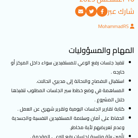
تسجيل الدخول
شارك عبر
MohammadRS
العربية
English
المهام والمسؤوليات
تابعنا
تنفيذ جلسات رفع الوعي للمستفيدين سواء داخل المركز أو
خارجه .
استقبال الافصاح والاحالة إلى مديري الحالات.
المساهمة في وضع خطط سير الجلسات المطلوب تنفيذها
خلال المشروع .
كتابة تقارير الجلسات اليومية وتقرير شهري عن العمل .
الحفاظ على آمان وسلامة المستفيدين النفسية والجسدية
وعدم تعريضهم لأية مخاطر.
تأمين بيئة مناسبة لجلسات رفع الوعي المقدمة .