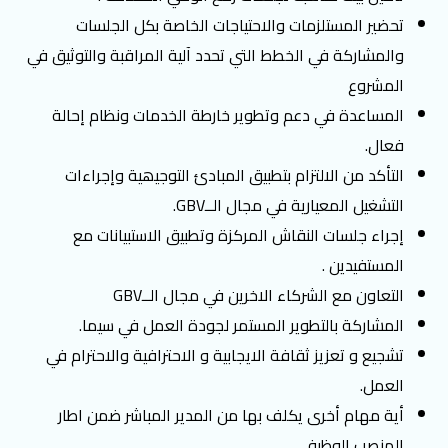
تحضير المستلزمات والاحتياجات الخاصة بكل الجلسات
والمشاركة في الخطط التي تحدد آلية المراقبة والتوثيق في
المشروع
اﻟﻤﺴﺎﻋﺪة ﻓﻲ دﻋﻢ وﺗﻄﻮﯾﺮ ﺧﺎرطة اﻟﺨﺪﻣﺎت وﻧﻈﺎم إﺣﺎﻟﺔ
ﻓﻌﺎل.
اﻟﺘﺄﻛﺪ ﻣﻦ اﻻﻟﺘﺰام ﺑﺘﻄﺒﯿﻖ اﻟﻤﺒﺎدئ اﻟﺘﻮﺟﯿﮭﯿﺔ وإﺟﺮاءات
اﻟﺘﺸﻐﯿﻞ اﻟﻤﻌﯿﺎرﯾﺔ ﻓﻲ ﻣﺠﺎل الــGBV.
إﺟﺮاء جلسات النقاش المركزة وتطبيق الاستبيانات مع
المستفيدين .
اﻟﺘﻌﺎون ﻣﻊ اﻟﺸﺮﻛﺎء اﻻﺧﺮﯾﻦ ﻓﻲ ﻣﺠﺎل الــGBV
المشاركة بالتطوير المستمر لجودة العمل في سيما.
تشجيع و تعزيز ثقافة الايجابية و الاحترافية والاحترام في
العمل.
أية مهام أخرى يكلف بها من المدير المباشر ضمن اطار
المنصب الوظيفي.