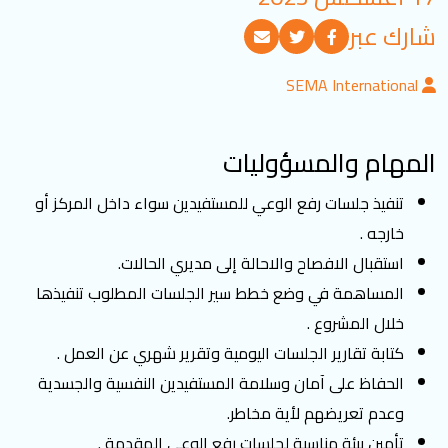
تسجيل الدخول
شارك عبر
SEMA International
العربية
English
المهام والمسؤوليات
تابعنا
تنفيذ جلسات رفع الوعي للمستفيدين سواء داخل المركز أو
خارجه .
استقبال الافصاح والاحالة إلى مديري الحالات.
المساهمة في وضع خطط سير الجلسات المطلوب تنفيذها
خلال المشروع .
كتابة تقارير الجلسات اليومية وتقرير شهري عن العمل .
الحفاظ على آمان وسلامة المستفيدين النفسية والجسدية
وعدم تعريضهم لأية مخاطر.
تأمين بيئة مناسبة لجلسات رفع الوعي المقدمة .