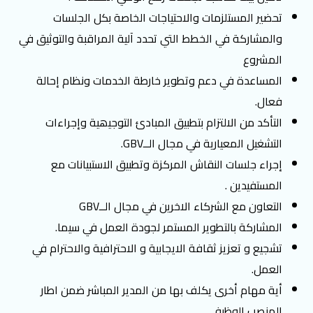
تحضير المستلزمات والاحتياجات الخاصة بكل الجلسات
والمشاركة في الخطط التي تحدد آلية المراقبة والتوثيق في
المشروع
اﻟﻤﺴﺎﻋﺪة ﻓﻲ دﻋﻢ وﺗﻄﻮﯾﺮ ﺧﺎرطة اﻟﺨﺪﻣﺎت وﻧﻈﺎم إﺣﺎﻟﺔ
ﻓﻌﺎل.
اﻟﺘﺄﻛﺪ ﻣﻦ اﻻﻟﺘﺰام ﺑﺘﻄﺒﯿﻖ اﻟﻤﺒﺎدئ اﻟﺘﻮﺟﯿﮭﯿﺔ وإﺟﺮاءات
اﻟﺘﺸﻐﯿﻞ اﻟﻤﻌﯿﺎرﯾﺔ ﻓﻲ ﻣﺠﺎل الــGBV.
إﺟﺮاء جلسات النقاش المركزة وتطبيق الاستبيانات مع
المستفيدين .
اﻟﺘﻌﺎون ﻣﻊ اﻟﺸﺮﻛﺎء اﻻﺧﺮﯾﻦ ﻓﻲ ﻣﺠﺎل الــGBV
المشاركة بالتطوير المستمر لجودة العمل في سيما.
تشجيع و تعزيز ثقافة الايجابية و الاحترافية والاحترام في
العمل.
أية مهام أخرى يكلف بها من المدير المباشر ضمن اطار
المنصب الوظيفي.