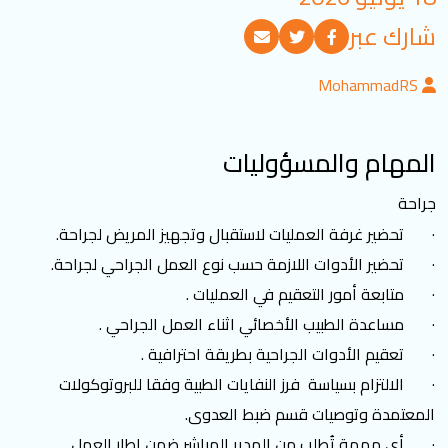
تسجيل الدخول
شارك عبر
MohammadRS
العربية
English
المهام والمسؤوليات
تابعنا
جراحة
· تحضير غرفة العمليات لاستقبال وتجهيز المريض لجراحة.
· تحضير الأدوات اللازمة حسب نوع العمل الجراحي لجراحة.
· متابعة أمور التعقيم في العمليات .
· مساعدة الطبيب الأخصائي اثناء العمل الجراحي .
· تعقيم الأدوات الجراحية بطريقة احترافية .
· الالتزام بسياسة فرز النفايات الطبية وفقا للبروتوكولات
المعتمدة وتوصيات قسم ضبط العدوى.
· أي مهمة تُطلب من المدير المباشر ضمن إطار العمل .