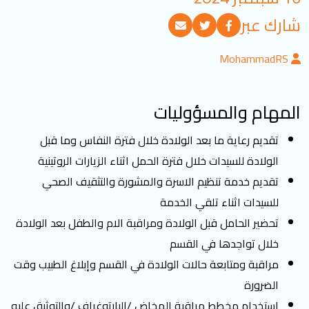
تسجيل الدخول
شارك عبر
MohammadRS
العربية
English
المهام والمسؤوليات
تابعنا
تقديم رعاية ما بعد الولادة خلال فترة النفاس وما قبل
الولادة للسيدات خلال فترة الحمل اثناء الزيارات الروتينية
تقديم خدمة تنظيم الاسرة والمشورة والتثقيف الصحي
للسيدات اثناء تلقي الخدمة
تحضير الحامل قبل الولادة ومراقبة الام والطفل بعد الولادة
خلال تواجدها في القسم
مراقبة ومتابعة حالات الولادة في القسم وإبلاغ الطبيب وقت
الضرورة
استخدام مخطط مراقبة المخاض /البارتوغراف /والتوثيق عليه