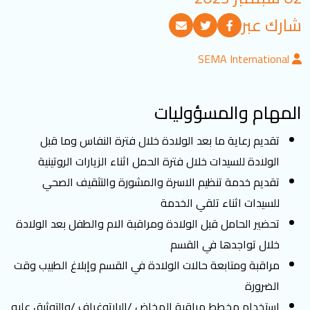
تسجيل الدخول
شارك عبر
SEMA International
العربية
English
المهام والمسؤوليات
تابعنا
تقديم رعاية ما بعد الولادة خلال فترة النفاس وما قبل
الولادة للسيدات خلال فترة الحمل اثناء الزيارات الروتينية
تقديم خدمة تنظيم الاسرة والمشورة والتثقيف الصحي
للسيدات اثناء تلقي الخدمة
تحضير الحامل قبل الولادة ومراقبة الام والطفل بعد الولادة
خلال تواجدها في القسم
مراقبة ومتابعة حالات الولادة في القسم وإبلاغ الطبيب وقت
الضرورة
استخدام مخطط مراقبة المخاض /البارتوغراف /والتوثيق عليه