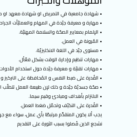
المؤهلات والخبرات
• شهادة جامعية في التمريض او شهادة معهد او مدر
• مهارة و معرفة جيّدة في المهام والعمليّأت الجراحيّ
• الإلمام بمعايير الصحّة والسلامة المهنيّة.
• المُرونة في العمل.
• مستوى جيّد في اللغة الانكليزيّة.
• مهارات تنظيم وإدارة الوقت بشكل فعّأل.
• مهارات تقنيّة و معرفة جيّدة حول استخدام الأدوات و 
• القُدرة على ضبط النفس و المُحافظة على التركيز و ال
• صحّة جسديّة جيّدة و ذلك لإن طبيعة العمل تتطلّب 
• الالتزام بأهداف ومبادئ وقيم سيما.
• القُدرة على التكيّف وتحمّل ضغط العمل.
يجب ألا يكون المتقدِّم مرتبطًا بأي عمل، سواء مع
نشجع الذين فُصلوا بسبب الثورة على التقديم