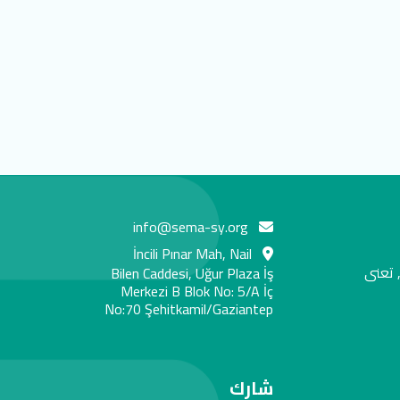
info@sema-sy.org
İncili Pınar Mah, Nail
 تعنى
Bilen Caddesi, Uğur Plaza İş
Merkezi B Blok No: 5/A İç
No:70 Şehitkamil/Gaziantep
شارك