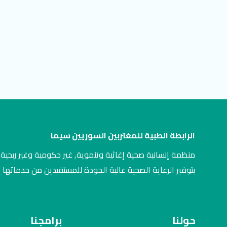
الرابطة الطبية للمغتربين السوريين سيما
منظمة إنسانية صحية إغاثية وتنموية, غير حكومية وغير ربحية,
بتوفير الرعاية الصحية عالية الجودة للمستفيدين من خدماتها
حولنا
برامجنا