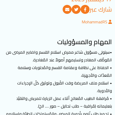
تسجيل الدخول
شارك عبر
MohammadRS
العربية
English
المهام والمسؤوليات
تابعنا
•سيتولى مسؤول شاغر ممرض استلام القسم واضابير المرضى من
المُوظّف المغادر وتسليمهم أصولاً عند المُغادرة.
• الحفاظ على نظافة وعقامة القسم والمُحتويات وسلامة
المُعدّات والأجهزة.
• استلام ملف المريضة وقت القُبول وتوثيق كلّ الإجراءات
والأدوية.
• مُرافقة الطبيب المُعالج أثناء عمل الزيارة للمريض والتقيّد
بتعليماته (مُراقبة – طلب تحاليل – صور …. الخ).
• تجهيز طلب لُزوم بأدوية المرضى والمُستهلكات الطبيّة واستلامه