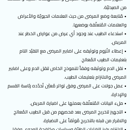
من الصيدليّة.
• مُتابعة وضع المرضى من حيث العلامات الحيويّة والأعراض
والعلامات المُتعلّقة بوضعها.
• استدعاء الطبيب عند وجود أي عرض من عوارض الخطر عند
المريض.
• إعطاء اللُزوم وتوثيقه على اضابير المرضى مع التقيّد التام
بتعليمات الطبيب المُعالج.
• نقل الدم وتوثيقه وفقاً للنموذج الخاص لنقل الدم وعلى اضابير
المرضى والالتزام بتعليمات الطبيب.
• عمل جولات على المرضى وفق تواتر مُعيّن تُحدّده رئاسة القسم
والإدارة.
• ملء البيانات المُتعلّقة بعملها على اضبارة المريض.
• التجهيز لتخريج المرضى بعد فحصهم من قبل الطبيب المُعالج
والاقرار من قبله بالتخريج مُوثقاً على الاضبارة.
• الالتزام بفرز النفايات الطبيّة وسياسات مكافحة العدوى وفقا