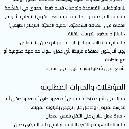
للبروتوكولات المُعتمدة وتوصيات قسم ضبط العدوى في المُنظّمة.
• تثقيف المريضة حول ما يجب عمله بعد التخريج (الالتزام بالأدوية,
الحفاظ على النظافة الشخصيّة, الحمية الصحيّة, الارضاع الطبيعي).
• الالتزام بحضور التدريبات التقنيّة.
• القيام بما تطلبه منها الإدارة من مهام ضمن الاختصاص.
يجب ألا يكون المتقدِّم مرتبطًا بأي عمل، سواء مع جهة حكومية أو
مع منظمة
نشجع الذين فُصلوا بسبب الثورة على التقديم
المؤهلات والخبرات المطلوبة
• حائز على شهادة (كليّة تمريض أو معهد طبّي أو معهد صحّي أو
مدرسة تمريض) وحاصل على ترخيص بمُزاولة المهنة.
• خبرة عمل سنتين على الأقل بنفس المجال.
• امتلاك المعرفة والخبرة اللازمة ببرنامج رعاية المرضى ضمن