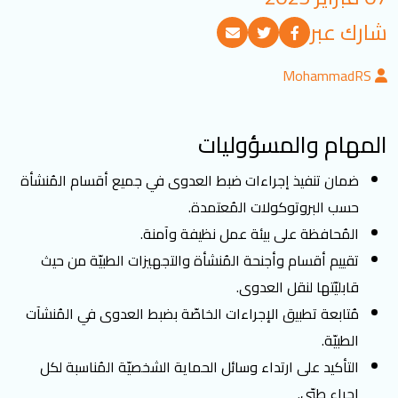
تسجيل الدخول
شارك عبر
MohammadRS
العربية
English
المهام والمسؤوليات
تابعنا
ضمان تنفيذ إجراءات ضبط العدوى في جميع أقسام المُنشأة
حسب البروتوكولات المُعتمدة.
المُحافظة على بيئة عمل نظيفة وآمنة.
تقييم أقسام وأجنحة المُنشأة والتجهيزات الطبيّة من حيث
قابليّتها لنقل العدوى.
مُتابعة تطبيق الإجراءات الخاصّة بضبط العدوى في المُنشآت
الطبيّة.
التأكيد على ارتداء وسائل الحماية الشخصيّة المُناسبة لكل
اجراء طبّي.