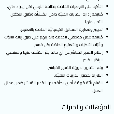
التأكيد على التوصيات الخاصّة بنظافة الأيدي لكل اِجراء طبّي.
مُتابعة إدارة النفايات الطبيّة داخل المُنشأة وطُرق التخلُّص
الآمن منها.
تجهيز ومُعايرة المحاليل الكيميائيّة الخاصّة بالتعقيم.
مُتابعة عمل موظفي الخدمة وتدريبهم على طرق إزالة التلوُّث
وآليّات التنظيف والتعقيم الخاصّة بكل قسم.
إعلام المُدير المُباشر عن أي حالة يتمّ الكشف عنها وتستدعي
الإنذار المُبكر.
رفع التقارير الدوريّة للمُدير المُباشر .
الالتزام بحضور التدريبات التقنيّة.
القيام بأيّة مُهمّة أخرى يكلّفه بها المُدير المُباشر ضمن مجال
العمل
المؤهلات والخبرات