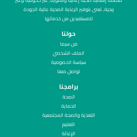
منظمة إنسانية صحية إغاثية وتنموية, غير حكومية وغير
ربحية, تعنى بتوفير الرعاية الصحية عالية الجودة
للمستفيدين من خدماتها
حولنا
من سيما
الملف الشخصي
سياسة الخصوصية
تواصل معنا
برامجنا
الصحة
الحماية
التغذية والصحة المجتمعية
التعليم
الإغاثة