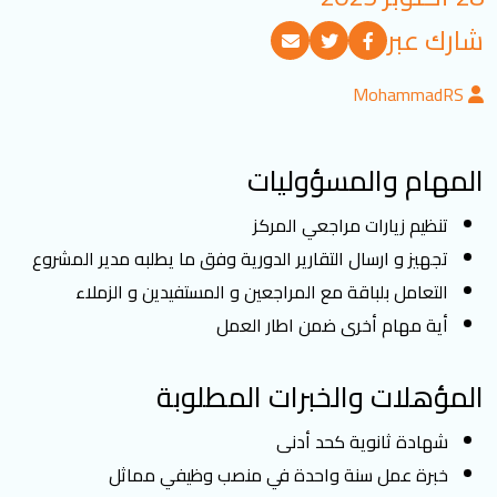
تسجيل الدخول
شارك عبر
MohammadRS
العربية
English
المهام والمسؤوليات
تابعنا
تنظيم زيارات مراجعي المركز
تجهيز و ارسال التقارير الدورية وفق ما يطلبه مدير المشروع
التعامل بلباقة مع المراجعين و المستفيدين و الزملاء
أية مهام أخرى ضمن اطار العمل
المؤهلات والخبرات المطلوبة
شهادة ثانوية كحد أدنى
خبرة عمل سنة واحدة في منصب وظيفي مماثل