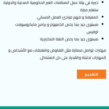
خبرة في ﺑﻴﺌﺔ ﻋﻤﻞ اﻟﻤﻨﻈﻤﺎت الغير اﻟﺤﻜﻮﻣﻴﺔ المحلية والدولية
ستعتبر ميزة
المعرفة و فهم مبادئ العمل الانساني
مستوى جيد بما يخص الكمبيوتر و برامج مايكروسوفت
اوفيس
مستوى جيد بما يخص اللغة الانكليزية
مهارات تواصل ممتازة مثل التفاوض والعلاقات مع الأشخاص و
المهارات تحليلة والقدرة على حل المشاكل
.
التقديم