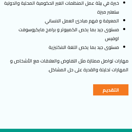
خبرة في ﺑﻴﺌﺔ ﻋﻤﻞ اﻟﻤﻨﻈﻤﺎت الغير اﻟﺤﻜﻮﻣﻴﺔ المحلية والدولية
ستعتبر ميزة
المعرفة و فهم مبادئ العمل الانساني
مستوى جيد بما يخص الكمبيوتر و برامج مايكروسوفت
اوفيس
مستوى جيد بما يخص اللغة الانكليزية
مهارات تواصل ممتازة مثل التفاوض والعلاقات مع الأشخاص و
المهارات تحليلة والقدرة على حل المشاكل
.
التقديم