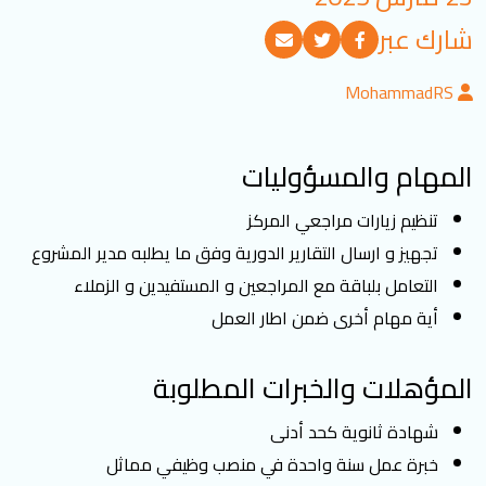
تسجيل الدخول
شارك عبر
MohammadRS
العربية
English
المهام والمسؤوليات
تابعنا
تنظيم زيارات مراجعي المركز
تجهيز و ارسال التقارير الدورية وفق ما يطلبه مدير المشروع
التعامل بلباقة مع المراجعين و المستفيدين و الزملاء
أية مهام أخرى ضمن اطار العمل
المؤهلات والخبرات المطلوبة
شهادة ثانوية كحد أدنى
خبرة عمل سنة واحدة في منصب وظيفي مماثل