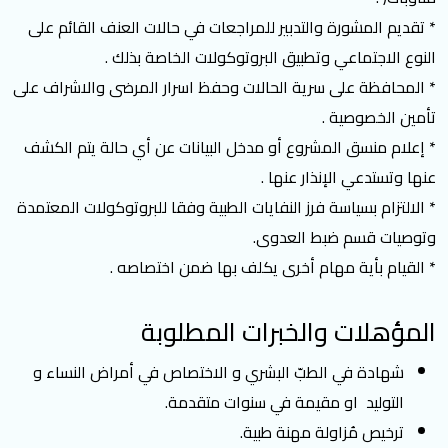
* تقديم المشورة والتدبير للمراجعات في حالات العنف القائم على
النوع الاجتماعي وتطبيق البروتوكولات الخاصة بذلك .
* المحافظة على سرية الحالات وحفظ اسرار المرضى والاشراف على
تأمين الخصوصية .
* إعلام منسق المشروع أو مدخل البيانات عن أي حالة يتم الكشف
عنها وتستدعي الإنذار عنها .
* الالتزام بسياسة فرز النفايات الطبية وفقا للبروتوكولات المعتمدة
وتوصيات قسم ضبط العدوى.
* القيام بأية مهام أخرى يكلف بها ضمن اختصاصه .
المؤهلات والخبرات المطلوبة
شهادة في الطبّ البشري و الاختصاص في أمراض النساء و
التوليد او مقيمة في سنوات متقدمة.
ترخيص مُزاولة مهنة طبية.