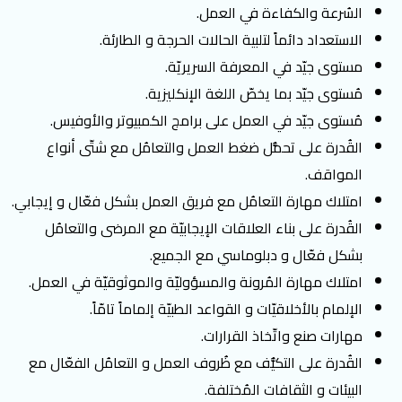
السُرعة والكفاءة في العمل.
الاستعداد دائماً لتلبية الحالات الحرجة و الطارئة.
مستوى جيّد في المعرفة السريريّة.
مُستوى جيّد بما يخصّ اللغة الإنكليزية.
مُستوى جيّد في العمل على برامج الكمبيوتر والأوفيس.
القُدرة على تحمُّل ضغط العمل والتعامُل مع شتّى أنواع
المواقف.
امتلاك مهارة التعامُل مع فريق العمل بشكل فعّال و إيجابي.
القُدرة على بناء العلاقات الإيجابيّة مع المرضى والتعامُل
بشكل فعّال و دبلوماسي مع الجميع.
امتلاك مهارة المُرونة والمسؤوليّة والموثوقيّة في العمل.
الإلمام بالأخلاقيّات و القواعد الطبيّة إلماماً تامّاً.
مهارات صنع واتّخاذ القرارات.
القُدرة على التكيُّف مع ظُروف العمل و التعامُل الفعّال مع
البيئات و الثقافات المُختلفة.