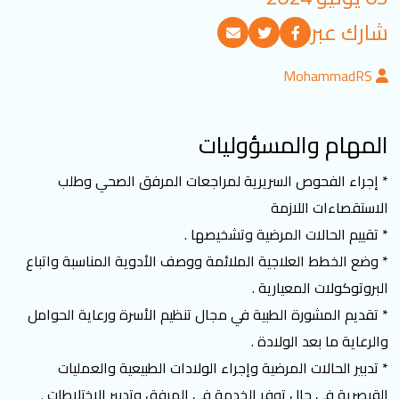
تسجيل الدخول
شارك عبر
MohammadRS
العربية
English
المهام والمسؤوليات
تابعنا
* إجراء الفحوص السريرية لمراجعات المرفق الصحي وطلب
الاستقصاءات اللازمة
* تقييم الحالات المرضية وتشخيصها .
* وضع الخطط العلاجية الملائمة ووصف الأدوية المناسبة واتباع
البروتوكولات المعيارية .
* تقديم المشورة الطبية في مجال تنظيم الأسرة ورعاية الحوامل
والرعاية ما بعد الولادة .
* تدبير الحالات المرضية وإجراء الولادات الطبيعية والعمليات
القيصرية في حال توفر الخدمة في المرفق وتدبير الاختلاطات .