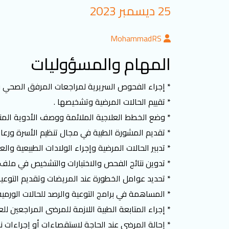
25 ديسمبر 2023
MohammadRS
المهام والمسؤوليات
* إجراء الفحوص السريرية لمراجعات المرفق الصحي و
* تقييم الحالات المرضية وتشخيصها .
* وضع الخطط العلاجية الملائمة ووصف الأدوية المناسب
* تقديم المشورة الطبية في مجال تنظيم الأسرة ورعاية
* تدبير الحالات المرضية وإجراء الولادات الطبيعية وا
* تدوين نتائج الفحص والاختبارات والتشخيص في ملف 
* تحديد عوامل الخطورة عند المريضات وتقديم التوعية
* المساهمة في برامج التوعية والرصد للحالات الورمي
* إجراء المتابعة الطبية اللازمة للمرضى المراجعين للع
* إحالة المرضى عند الحاجة لاستقصاءات أو إجراءات 