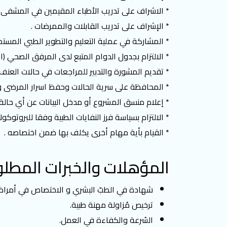
* الاشراف على تدريب الأطباء المقيمين في المشفى إ
* الإشراف على تدريب القابلات والممرضات .
* المشاركة في عملية التعليم والتطوير الطبي المستمر 
* الالتزام بجدول الدوام المتبع لدى المرفق الصحي (اد
* تقديم المشورة والتدبير للمراجعات في حالات العنف 
* المحافظة على سرية الحالات وحفظ اسرار المرضى و
* إعلام منسق المشروع أو مدخل البيانات عن أي حالة 
* الالتزام بسياسة فرز النفايات الطبية وفقا للبروت
* القيام بأية مهام أخرى يكلف بها ضمن اختصاصه .
المؤهلات والخبرات المطلو
شهادة في الطبّ البشري و الاختصاص في أمراض 
ترخيص مُزاولة مهنة طبية.
السُرعة والكفاءة في العمل.