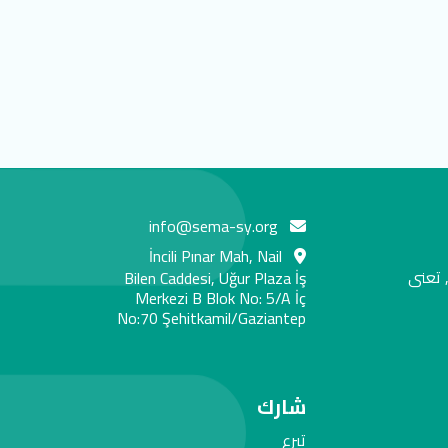
info@sema-sy.org
İncili Pınar Mah, Nail
 تعنى
Bilen Caddesi, Uğur Plaza İş
Merkezi B Blok No: 5/A İç
No:70 Şehitkamil/Gaziantep
شارك
تبرع