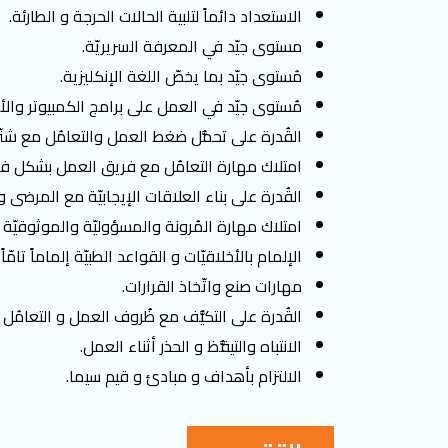
الاستعداد دائماً لتلبية الحالات الحرجة و الطارئة.
مستوى جيّد في المعرفة السريريّة.
مُستوى جيّد بما يخصّ اللغة الإنكليزية.
مُستوى جيّد في العمل على برامج الكمبيوتر وال
القُدرة على تحمُّل ضغط العمل والتعامُل مع شت
امتلاك مهارة التعامُل مع فريق العمل بشكل فعّ
القُدرة على بناء العلاقات الإيجابيّة مع المرضى
امتلاك مهارة المُرونة والمسؤوليّة والموثوقيّة
الإلمام بالأخلاقيّات و القواعد الطبيّة إلماماً تامّاً.
مهارات صنع واتّخاذ القرارات.
القُدرة على التكيُّف مع ظُروف العمل و التعامُل ا
الانتباه والتيقُّظ و الحذر أثناء العمل.
الالتزام بأهداف و مبادئ و قيم سيما.