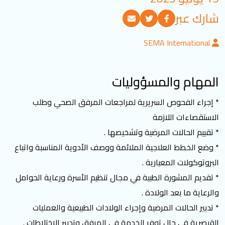
تسجيل الدخول
شارك عبر
SEMA International
العربية
English
المهام والمسؤوليات
تابعنا
* إجراء الفحوص السريرية لمراجعات المرفق الصحي وطلب
الاستقصاءات اللازمة
* تقييم الحالات المرضية وتشخيصها .
* وضع الخطط العلاجية الملائمة ووصف الأدوية المناسبة واتباع
البروتوكولات المعيارية .
* تقديم المشورة الطبية في مجال تنظيم الأسرة ورعاية الحوامل
والرعاية ما بعد الولادة .
* تدبير الحالات المرضية وإجراء الولادات الطبيعية والعمليات
القيصرية في حال توفر الخدمة في المرفق وتدبير الاختلاطات .