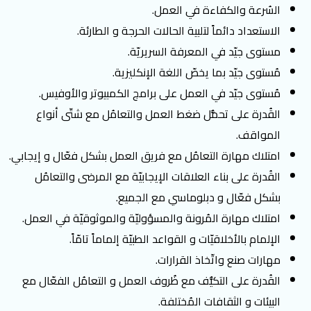
السُرعة والكفاءة في العمل.
الاستعداد دائماً لتلبية الحالات الحرجة و الطارئة.
مستوى جيّد في المعرفة السريريّة.
مُستوى جيّد بما يخصّ اللغة الإنكليزية.
مُستوى جيّد في العمل على برامج الكمبيوتر والأوفيس.
القُدرة على تحمُّل ضغط العمل والتعامُل مع شتّى أنواع
المواقف.
امتلاك مهارة التعامُل مع فريق العمل بشكل فعّال و إيجابي.
القُدرة على بناء العلاقات الإيجابيّة مع المرضى والتعامُل
بشكل فعّال و دبلوماسي مع الجميع.
امتلاك مهارة المُرونة والمسؤوليّة والموثوقيّة في العمل.
الإلمام بالأخلاقيّات و القواعد الطبيّة إلماماً تامّاً.
مهارات صنع واتّخاذ القرارات.
القُدرة على التكيُّف مع ظُروف العمل و التعامُل الفعّال مع
البيئات و الثقافات المُختلفة.