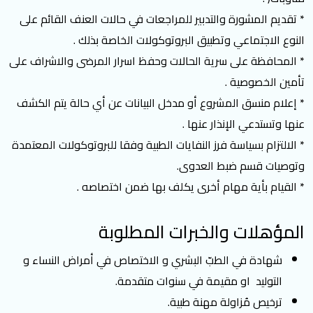
* تقديم المشورة والتدبير للمراجعات في حالات العنف القائم على
النوع الاجتماعي وتطبيق البروتوكولات الخاصة بذلك .
* المحافظة على سرية الحالات وحفظ اسرار المرضى والاشراف على
تأمين الخصوصية .
* إعلام منسق المشروع أو مدخل البيانات عن أي حالة يتم الكشف
عنها وتستدعي الإنذار عنها .
* الالتزام بسياسة فرز النفايات الطبية وفقا للبروتوكولات المعتمدة
وتوصيات قسم ضبط العدوى.
* القيام بأية مهام أخرى يكلف بها ضمن اختصاصه .
المؤهلات والخبرات المطلوبة
شهادة في الطبّ البشري و الاختصاص في أمراض النساء و
التوليد او مقيمة في سنوات متقدمة.
ترخيص مُزاولة مهنة طبية.