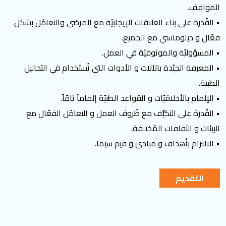
المواقف.
• القُدرة على بناء العلاقات الإيجابيّة مع المرضى والتعامُل بشكل
فعّال و دبلوماسي مع الجميع.
• المسؤوليّة والموثوقيّة في العمل.
• المعرفة الجيّدة بالآلات و الأدوات التي تُستخدام في التحاليل
الطبية.
• الإلمام بالأخلاقيّات و القواعد الطبيّة إلماماً تامّاً.
• القُدرة على التكيُّف مع ظُروف العمل و التعامُل الفعّال مع
البيئات و الثقافات المُختلفة.
• الالتزام بأهداف و مبادئ و قيم سيما.
التقديم