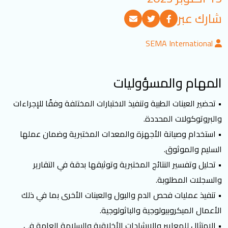
تسجيل الدخول
شارك عبر
SEMA International
العربية
English
المهام والمسؤوليات
تابعنا
• تحضير العينات الطبية وتنفيذ الاختبارات المختلفة وفقًا للإجراءات
والبروتوكولات المحددة.
• استخدام وصيانة الأجهزة والمعدات المختبرية وضمان عملها
السليم والموثوق.
• تحليل وتفسير النتائج المختبرية وتوثيقها بدقة في التقارير
والسجلات المطلوبة.
• تنفيذ عمليات فحص الدم والبول والعينات الأخرى بما في ذلك
الأعمال الميكروبيولوجية والباثولوجية.
• الامتثال للمعايير والإرشادات الأخلاقية والسلامة العامة في