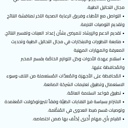
مجال التحاليل الطبية.
• التواصل مع الأطباء وفريق الرعاية الصحية الآخر لمناقشة النتائج
وتقديم التوصيات اللازمة.
• تقديم الدعم والإرشاد للمرضى بشأن إعداد العينات وتفسير النتائج.
• متابعة التطورات والابتكارات في مجال التحاليل الطبية وتحديث
المعرفة والمهارات المهنية
• استلام عهدة الأدوات وكل اللوازم الخاصّة بقسم المخبر
والمُحافظة عليها.
• المُحافظة على الأجهزة والمُعدّات المُستعملة من التلف وسوء
الاستعمال وتطبيق تعليمات الشركة الصانعة.
• تطبيق قواعد السلامة العامّة.
• الالتزام بسياسة فرز النفايات الطبيّة وفقاً للبروتوكولات المُعتمدة
وتوصيات قسم ضبط العدوى في المُنظّمة.
• القيام بأي مهام أُخرى يُكلّف بها ضمن اختصاصه.