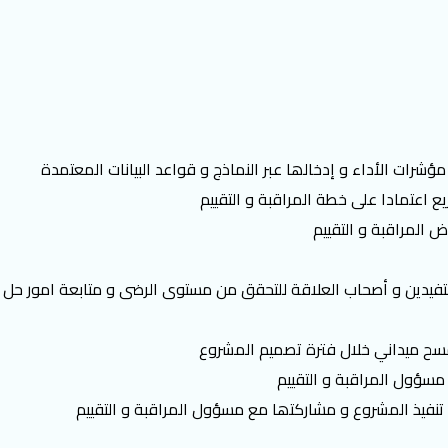
ﻣﺆﺷﺮات اﻷداء و إدﺧﺎﻟﮭﺎ ﻋﺒﺮ اﻟﻨﻤﺎذج و ﻗﻮاﻋﺪ اﻟﺒﯿﺎﻧﺎت اﻟﻤﻌﺘﻤﺪة
ﯾﻊ اﻋﺘﻤﺎدا ﻋﻠﻰ ﺧﻄﺔ اﻟﻤﺮاﻗﺒﺔ و اﻟﺘﻘﯿﯿﻢ
 اﻟﻤﺮاﻗﺒﺔ و اﻟﺘﻘﯿﯿﻢ
ﺴﺘﻔﯿﺪﯾﻦ و أﺻﺤﺎب اﻟﻌﻼﻗﺔ ﻟﻠﺘﺤﻘﻖ ﻣﻦ ﻣﺴﺘﻮى اﻟﺮضى و ﻣﺘﺎﺑﻌﺔ اﻣﻮر ﺣﻞ
ﻣﺴﺢ ﻣﯿﺪاﻧﻲ ﺧﻼل ﻓﺘﺮة ﺗﺼﻤﯿﻢ اﻟﻤﺸﺮوع
ﻰ ﻣﺴﺆول اﻟﻤﺮاﻗﺒﺔ و اﻟﺘﻘﯿﯿﻢ
ﻨﻔﯿﺬ اﻟﻤﺸﺮوع و ﻣﺸﺎرﻛﺘﮭﺎ ﻣﻊ ﻣﺴﺆول اﻟﻤﺮاﻗﺒﺔ و اﻟﺘﻘﯿﯿﻢ