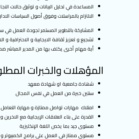
اﻟﻤﺴﺎﻋﺪة ﻓﻲ ﺗﺤﻠﯿﻞ اﻟﺒﯿﺎﻧﺎت و ﺗﻮﺛﯿﻖ ﺣﺎﻻت اﻟﻨﺠﺎ
اﻻﻟﺘﺰام ﺑﺎﻟﻤﺮاﺳﻼت وﻓﻮق أﺻﻮل اﻟﺴﯿﺎﺳﺎت اﻻداري
المشاركة بالتطوير المستمر لجودة العمل في سي
تشجيع و تعزيز ثقافة الايجابية و الاحترافية و ال
أية مهام أخرى يكلف بها من المدير المباشر ضم
المؤهلات والخبرات المطلو
ﺷﮭﺎدة ﺟﺎﻣﻌﯿﺔ او شهادة معهد
سنتين ﺧﺒﺮة ﻣﻦ اﻟﻌﻤﻞ ﻓﻲ ﻧﻔﺲ اﻟﻤﺠﺎل
امتلاك مهارات تواصل ممتازة و مهارة التعام
القدرة على بناء العلاقات الإيجابية مع الاخري
مستوى جيد بما يخص اللغة الإنكليزية
مستوى ممتاز في العمل على برامج الكمبيوتر وا