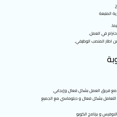
ح
ة اﻟﻤﺘﺒﻌﺔ
ما.
احترام في العمل.
ن اطار المنصب الوظيفي.
بة
ل مع فريق العمل بشكل فعال وإيجابي
ن و التعامل بشكل فعال و دبلوماسي مع الجميع
لاوفيس و برنامج الكوبو