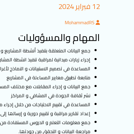
12 فبراير 2024
MohammadRS
المهام والمسؤوليات
جمع اﻟﺒﯿﺎﻧﺎت اﻟﻤﺘﻌﻠﻘﺔ ﺑﺘﻨﻔﯿﺬ أﻧﺸﻄﺔ اﻟﻤﺸﺎرﯾﻊ و 
إﺟﺮاء زﯾﺎرات ﻣﯿﺪاﻧﯿﺔ ﻟﻤﺮاﻗﺒﺔ ﺗﻨﻔﯿﺬ اﻧﺸﻄﺔ اﻟﻤﺸﺎر
اﻟﻤﺴﺎﻋﺪة ﻓﻲ ﺗﺼﻤﯿﻢ اﻻﺳﺘﺒﯿﺎﻧﺎت و اﻟﻨﻤﺎذج ﻷﻏﺮاض
ﻣﺘﺎﺑﻌﺔ ﺗﻄﺒﯿﻖ ﻣﻌﺎﯾﯿﺮ اﻟﻤﺴﺎءﻟﺔ ﻓﻲ اﻟﻤﺸﺎرﯾﻊ
ﺟﻤﻊ اﻟﺒﯿﺎﻧﺎت و إﺟﺮاء اﻟﻤﻘﺎﺑﻼت ﻣﻊ ﻣﺨﺘﻠﻒ اﻟﻤ
ﻧﺸﺮ ﺛﻘﺎﻓﺔ اﻟﺠﻮدة ﻓﻲ اﻟمشافي و اﻟﻤﺮاﻛﺰ
اﻟﻤﺴﺎﻋﺪة ﻓﻲ ﺗﻘﯿﯿﻢ اﻻﺣﺘﯿﺎﺟﺎت ﻣﻦ ﺧﻼل إﺟﺮاء 
إﻋﺪاد ﺗﻘﺎرﯾﺮ ﻣﺮاﻗﺒﺔ و ﺗﻘﯿﯿﻢ دورﯾﺔ و إرﺳﺎﻟﮭﺎ إﻟ
ﺟﻤﻊ ﻣﻌﻠﻮﻣﺎت اﻟﺘﻌﻠﻢ و اﻟﺪروس اﻟﻤﺴﺘﻔﺎدة ﻣﻦ ﺗ
ﻣﺮاﺟﻌﺔ اﻟﺒﯿﺎﻧﺎت و اﻟﺘﺤﻘﻖ ﻣﻦ ﺟﻮدﺗﮭﺎ.