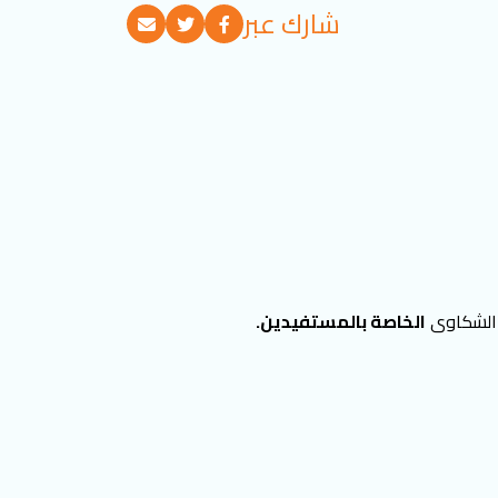
شارك عبر
 اﻟﺸﻜﺎوى
الخاصة بالمستفيدين.