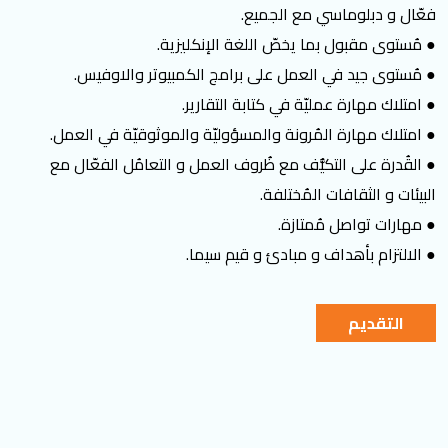
فعّال و دبلوماسي مع الجميع.
● مُستوى مقبول بما يخصّ اللغة الإنكليزية.
● مُستوى جيد في العمل على برامج الكمبيوتر والاوفيس.
● امتلاك مهارة عمليّة في كتابة التقارير.
● امتلاك مهارة المُرونة والمسؤوليّة والموثوقيّة في العمل.
● القُدرة على التكيُّف مع ظُروف العمل و التعامُل الفعّال مع
البيئات و الثقافات المُختلفة.
● مهارات تواصل مُمتازة.
● الالتزام بأهداف و مبادئ و قيم سيما.
التقديم