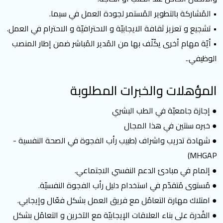
• المُشاركة بالتطوير المُستمر لجودة العمل في سيما.
• تشجيع و تعزيز ثقافة الايجابيّة و الاحترافيّة و الاحترام في العمل.
• أيّة مهام أخرى يكُلّف بها من المُدير المُباشر ضمن إطار المنصب
الوظيفي..
المؤهلات والخبرات المطلوبة
● إجازة جامعيّة في الطب البشري
● خبره سنتين في هذا المجال
● شهادة تدريب واشراف (طبيب رأب الفجوة في الصحة النفسية -
MHGAP)
● إلمام في مبادئ الدعم النفسي الاجتماعي.
● مُستوى مُتقدّم في استخدام دليل رأب الفجوة النفسيّة.
● امتلاك مهارة التعامُل مع فريق العمل بشكل فعّال وإيجابي.
● القُدرة على بناء العلاقات الإيجابيّة مع الآخرين و التعامُل بشكل