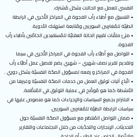
النفسي للعمل مع الحالات بشكل مُشترك.
• التنسيق مع أطباء رأب الفجوة في المراكز الأُخرى في الرابطة
الطبيّة للمُغتربين السوريين ومُتابعة استهلاك الأدوية.
• ملئ ملفّات تقييم الحالة العقليّة للمُستفيدين الخاصّين بأطباء رأب
الفجوة.
• التواصل مع أطبّاء رأب الفجوة في المراكز الأُخرى في سيما
وتقديم تقرير نصف شهري – شهري يضم تفصيل عمل أطبّاء رأب
الفجوة في المراكز و رفعه لمسؤول الصحّة النفسيّة بشكل دوري .
• اتّباع آليات توثيق العمل من خدمات الصحّة النفسيّة وغيرها من
الأنشطة كما هو مُوضّح في عملية التوثيق في المُنظّمة.
• الالتزام بجميع السياسات والإجراءات كما هو منصوص عليها في
سياسات الرابطة الطبيّة للمُغتربين السوريين.
• ضمان التواصل المُنتظم مع مسؤول الصحّة النفسيّة حول
التحديثات, الإنجازات والتحدّيات من خلال الاجتماعات والتقارير
والاتّصال الخاص عند الطلب أو الحاجة.