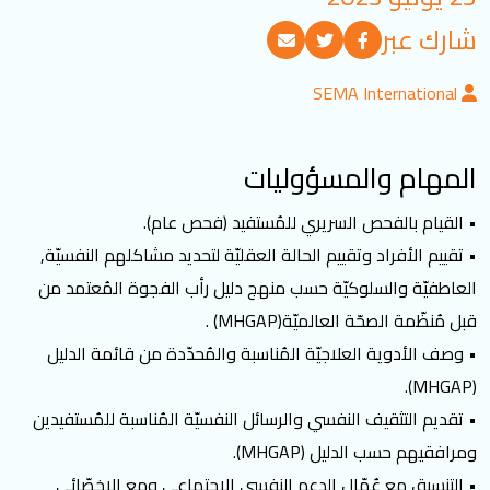
تسجيل الدخول
شارك عبر
SEMA International
العربية
English
المهام والمسؤوليات
تابعنا
• القيام بالفحص السريري للمُستفيد (فحص عام).
• تقييم الأفراد وتقييم الحالة العقليّة لتحديد مشاكلهم النفسيّة,
العاطفيّة والسلوكيّة حسب منهج دليل رأب الفجوة المُعتمد من
قبل مُنظّمة الصحّة العالميّة(MHGAP) .
• وصف الأدوية العلاجيّة المُناسبة والمُحدّدة من قائمة الدليل
(MHGAP).
• تقديم التثقيف النفسي والرسائل النفسيّة المُناسبة للمُستفيدين
ومرافقيهم حسب الدليل (MHGAP).
• التنسيق مع عُمّال الدعم النفسي الاجتماعي ومع الاخصّائي