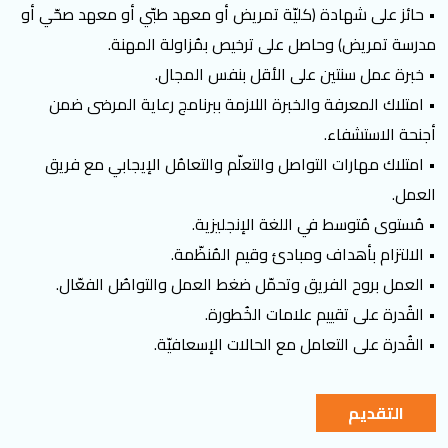
• حائز على شهادة (كليّة تمريض أو معهد طبّي أو معهد صحّي أو
مدرسة تمريض) وحاصل على ترخيص بمُزاولة المهنة.
• خبرة عمل سنتين على الأقل بنفس المجال.
• امتلاك المعرفة والخبرة اللازمة ببرنامج رعاية المرضى ضمن
أجنحة الاستشفاء.
• امتلاك مهارات التواصل والتعلّم والتعامُل الإيجابي مع فريق
العمل.
• مُستوى مُتوسط في اللغة الإنجليزية.
• الالتزام بأهداف ومبادئ وقيم المُنظّمة.
• العمل بروح الفريق وتحمّل ضغط العمل والتواصُل الفعّال.
• القُدرة على تقييم علامات الخُطورة.
• القُدرة على التعامل مع الحالات الإسعافيّة.
التقديم