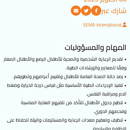
تسجيل الدخول
شارك عبر
SEMA International
العربية
English
المهام والمسؤوليات
تابعنا
• تقديم الرعاية الشخصية والصحية للأطفال الرضع والأطفال الصغار
وفقًا للمعايير والإرشادات الطبية.
• رصد حالة الصحة العامة للأطفال وتقييم أعراضهم وتطورهم.
• تنفيذ الإجراءات الطبية الأساسية مثل قياس درجة الحرارة وضغط
الدم ومراقبة التنفس.
• تنظيم جدول الأطفال للتأكد من تلقيهم العناية المناسبة
وفحصهم الدوري.
• تنظيف وتعقيم معدات الرعاية والمستلزمات والبيئة للحفاظ على
النظافة والسلامة.