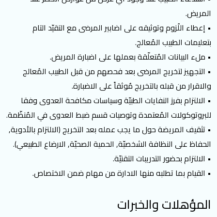
المريض.
• إعطاء اللُزوم وتوثيقه على اضابير المرضى مع التقيّد التام
بتعليمات الطبيب المُعالج.
• ملء البيانات المُتعلّقة بعملها على اضبارة المريض.
• التجهيز لتخريج المرضى بعد فحصهم من قبل الطبيب المُعالج
والاقرار من قبله بالتخريج مُوثقاً على الاضبارة.
• الالتزام بفرز النفايات الطبيّة وسياسات مكافحة العدوى وفقا
للبروتوكولات المُعتمدة وتوصيات قسم ضبط العدوى في المُنظّمة.
• تثقيف المريضة حول ما يجب عمله بعد التخريج (الالتزام بالأدوية,
الحفاظ على النظافة الشخصيّة, الحمية الصحيّة, الارضاع الطبيعي).
• الالتزام بحضور التدريبات التقنيّة.
• القيام بما تطلبه منها الادارة من مهام ضمن الاختصاص.
المؤهلات والخبرات