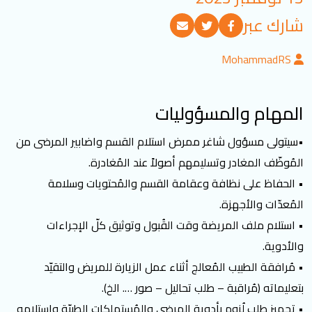
تسجيل الدخول
شارك عبر
MohammadRS
العربية
English
المهام والمسؤوليات
تابعنا
•سيتولى مسؤول شاغر ممرض استلام القسم واضابير المرضى من
المُوظّف المغادر وتسليمهم أصولاً عند المُغادرة.
• الحفاظ على نظافة وعقامة القسم والمُحتويات وسلامة
المُعدّات والأجهزة.
• استلام ملف المريضة وقت القُبول وتوثيق كلّ الإجراءات
والأدوية.
• مُرافقة الطبيب المُعالج أثناء عمل الزيارة للمريض والتقيّد
بتعليماته (مُراقبة – طلب تحاليل – صور …. الخ).
• تجهيز طلب لُزوم بأدوية المرضى والمُستهلكات الطبيّة واستلامه