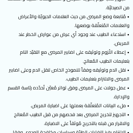
من الصيدليّة.
• مُتابعة وضع المرضى من حيث العلامات الحيويّة والأعراض
والعلامات المُتعلّقة بوضعها.
• استدعاء الطبيب عند وجود أي عرض من عوارض الخطر عند
المريض.
• إعطاء اللُزوم وتوثيقه على اضابير المرضى مع التقيّد التام
بتعليمات الطبيب المُعالج.
• نقل الدم وتوثيقه وفقاً للنموذج الخاص لنقل الدم وعلى اضابير
المرضى والالتزام بتعليمات الطبيب.
• عمل جولات على المرضى وفق تواتر مُعيّن تُحدّده رئاسة القسم
والإدارة.
• ملء البيانات المُتعلّقة بعملها على اضبارة المريض.
• التجهيز لتخريج المرضى بعد فحصهم من قبل الطبيب المُعالج
والاقرار من قبله بالتخريج مُوثقاً على الاضبارة.
• الالتزام بفرز النفايات الطبيّة وسياسات مكافحة العدوى وفقا