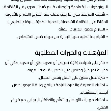
للبروتوكولات المُعتمدة وتوصيات قسم ضبط العدوى في المُنظّمة.
• تثقيف المريضة حول ما يجب عمله بعد التخريج (الالتزام بالأدوية,
الحفاظ على النظافة الشخصيّة, الحمية الصحيّة, الارضاع الطبيعي).
• الالتزام بحضور التدريبات التقنيّة.
• القيام بما تطلبه منها الإدارة من مهام ضمن الاختصاص.
المؤهلات والخبرات المطلوبة
• حائز على شهادة (كليّة تمريض أو معهد طبّي أو معهد صحّي أو
مدرسة تمريض) وحاصل على ترخيص بمُزاولة المهنة.
• خبرة عمل سنتين على الأقل بنفس المجال.
• امتلاك المعرفة والخبرة اللازمة ببرنامج رعاية المرضى ضمن
أجنحة الاستشفاء.
• امتلاك مهارات التواصل والتعلّم والتعامُل الإيجابي مع فريق
العمل.