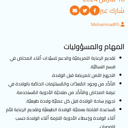
تسجيل الدخول
شارك عبر
MohammadRS
العربية
English
المهام والمسؤوليات
تابعنا
تقديم الرعاية التمريضيّة والدعم للسيّدات أثناء المخاض في
قسم النسائيّة.
التجهيز الآمن للمريضة قبل الولادة.
التأكّد من وجود المُعدّات والمُستلزمات الخاصّة بالولادة في
غرفة المخاض والتأكّد من صلاحيّة الأدوية المُستخدمة.
تجهيز ساحة الولادة قبل كل عمليّة ولادة طبيعيّة.
مُساعدة القابلة بعمليّة الولادة الطبيعيّة وتقديم الرعاية للأم
أثناء الولادة وإعطاء الأدوية اللازمة أثناء الولادة حسب
التوصيات.