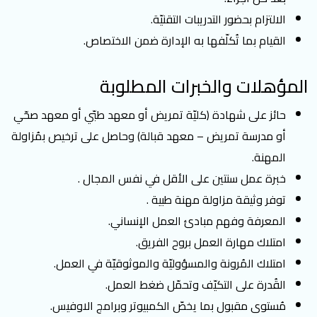
الالتزام بحضور التدريبات التقنيّة.
القيام بما تُكلّفها به الإدارة ضمن الاختصاص.
المؤهلات والخبرات المطلوبة
حائز على شهادة (كليّة تمريض أو معهد طبّي أو معهد صحّي
أو مدرسة تمريض – معهد قبالة) وحاصل على ترخيص بمُزاولة
المهنة.
خبرة عمل سنتين على الأقل في نفس المجال .
توفر وثيقة مزاولة مهنة طبية .
المعرفة وفهم مبادئ العمل الإنساني.
امتلاك مهارة العمل بروح الفريق.
امتلاك المُرونة والمسؤوليّة والموثوقيّة في العمل.
القُدرة على التكيّف وتحمّل ضغط العمل.
مُستوى مقبول بما يخصّ الكمبيوتر وبرامج الاوفيس.