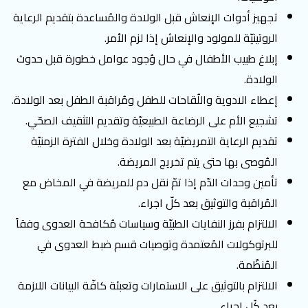
تجهيز أدوات الإنعاش قبل الولادة والمُساعدة بتقديم الرعاية
الروتينيّة للمولود والإنعاش إذا لزم الأمر.
إبلاغ طبيب الأطفال في حال وُجود عوامل خطورة قبل حدوث
الولادة.
إعطاء الادوية واللُقاحات للطفل ومُراقبة الطفل بعد الولادة.
تشجيع الأم على الرضاعة الطبيعيّة وتقديم التثقيف الصحّي.
تقديم الرعاية التمريضيّة بعد الولادة وخلال الفترة الزمنيّة
المُوصى بها حتى يتم تخريج المريضة.
تأمين وحدات الدّم إذا تمّ نقل دم للمريضة في المخاض مع
المُراقبة والتوثيق بعد كلّ اجراء.
الالتزام بفرز النفايات الطبيّة وسياسات مُكافحة العدوى وفقاً
للبرتوكولات المُعتمدة وتوصيات قسم ضبط العدوى في
المُنظّمة.
الالتزام بالتوثيق على الاستمارات وتعبئة كافّة البيانات اللازمة
بعد كُل اجراء.