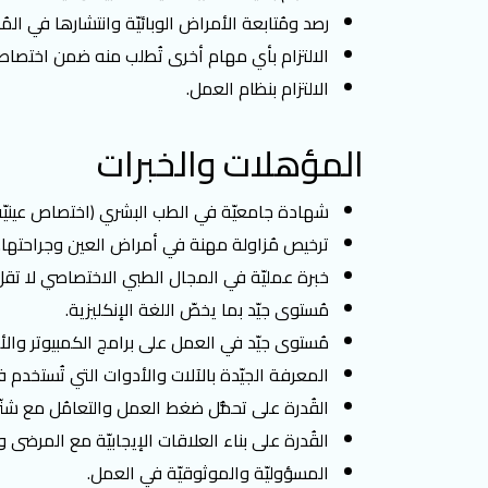
رصد ومُتابعة الأمراض الوبائيّة وانتشارها في الم
الالتزام بأي مهام أخرى تُطلب منه ضمن اختصاص
الالتزام بنظام العمل.
المؤهلات والخبرات
شهادة جامعيّة في الطب البشري (اختصاص عينيّة)
ترخيص مُزاولة مهنة في أمراض العين وجراحتها.
خبرة عمليّة في المجال الطبي الاختصاصي لا تقل
مُستوى جيّد بما يخصّ اللغة الإنكليزية.
مُستوى جيّد في العمل على برامج الكمبيوتر وال
المعرفة الجيّدة بالآلات والأدوات التي تُستخدم ف
القُدرة على تحمُّل ضغط العمل والتعامُل مع شت
القُدرة على بناء العلاقات الإيجابيّة مع المرضى
المسؤوليّة والموثوقيّة في العمل.