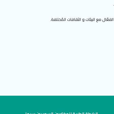
لفعّال مع البيئات و الثقافات المُختلفة.
الرابطة الطبية للمغتربين السوريين سيما