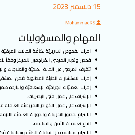
15 ديسمبر 2023
MohammadRS
المهام والمسؤوليات
اجراء الفحوص السريريّة لكافّة الحالات المرضيّة 
فحص وتدبير المرضى المُراجعين للمركز وفقاً للمعا
تثقيف المرضى عن الحالة الصحيّة والعلاجات وا
إجراء الاستشارات الطبيّة المطلوبة ضمن المشفى
إجراء العمليّات الجراحيّة الإسعافيّة والباردة ض
الإشراف على عمل فنّي البصريات.
الإشراف على عمل الكوادر التمريضيّة العاملة م
الالتزام بحضور التدريبات والدورات العلميّة اللازمة
اتباع تعليمات الأمن والسلامة.
الالتزام بسياسة فرز النفايات الطبيّة وسياسات 