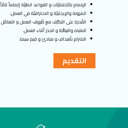
الإلمام بالأخلاقيّات و القواعد الطبيّة إلماماً تامّاً.
المرونة والإيجابيّة و الاحترافيّة في العمل.
القُدرة على التكيُّف مع ظُروف العمل و التعامُل ا
الانتباه والتيقُّظ و الحذر أثناء العمل.
الالتزام بأهداف و مبادئ و قيم سيما.
التقديم