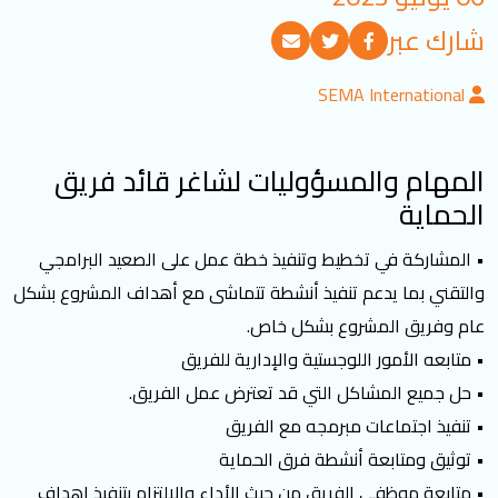
تسجيل الدخول
شارك عبر
SEMA International
العربية
English
المهام والمسؤوليات لشاغر قائد فريق
تابعنا
الحماية
• المشاركة في تخطيط وتنفيذ خطة عمل على الصعيد البرامجي
والتقني بما يدعم تنفيذ أنشطة تتماشى مع أهداف المشروع بشكل
عام وفريق المشروع بشكل خاص.
• متابعه الأمور اللوجستية والإدارية للفريق
• حل جميع المشاكل التي قد تعترض عمل الفريق.
• تنفيذ اجتماعات مبرمجه مع الفريق
• توثيق ومتابعة أنشطة فرق الحماية
• متابعة موظفي الفريق من حيث الأداء والالتزام بتنفيذ اهداف