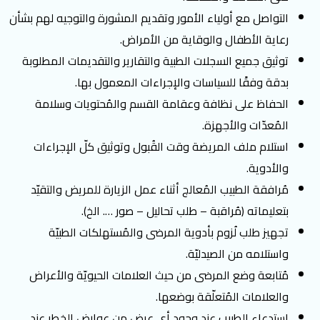
التواصل مع أولياء الأمور وتقديم المشورة والتوجيه لهم بشأن
رعاية الأطفال والوقاية من الأمراض.
توثيق جميع السجلات الطبية والتقارير والتقديمات المطلوبة
بدقة وفقًا للسياسات والإجراءات المعمول بها.
الحفاظ على نظافة وعقامة القسم والمُحتويات وسلامة
المُعدّات والأجهزة.
استلام ملف المريضة وقت القُبول وتوثيق كلّ الإجراءات
والأدوية.
مُرافقة الطبيب المُعالج أثناء عمل الزيارة للمريض والتقيّد
بتعليماته (مُراقبة – طلب تحاليل – صور …. الخ).
تجهيز طلب لُزوم بأدوية المرضى والمُستهلكات الطبيّة
واستلامه من الصيدليّة.
مُتابعة وضع المرضى من حيث العلامات الحيويّة والأعراض
والعلامات المُتعلّقة بوضعها.
استدعاء الطبيب عند وجود أي عرض من عوارض الخطر عند