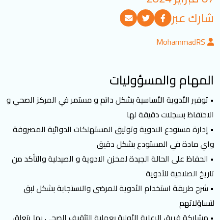
تسجيل الدخول
شارك عبر
MohammadRS
العربية
English
المهام والمسؤوليات
تابعنا
• توفير الأدوية الأساسية بشكل دائم و مستمر في المركز الصحي و
الاحتفاظ بسجلات دقيقة لها
• إدارة مستودع الادوية وتوثيق المستهلكات الدوائية المصروفة
واي مادة في المستودع بشكل دقيق
• الحفاظ على الحالة الجيدة لمخزن الادوية و الصيدلية والتأكد من
تاريخ الصلاحية للأدوية
• شرح طريقة استخدام الأدوية للمرضى والاستجابة بشكل لبق
لتساؤلاتهم
• مشاركة فريق الرعاية الأولية بعملية التثقيف الصحي بما يتعلق