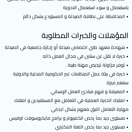
باستعمال و سوء استعمال الادوية
• المحافظة على نظافة الصيدلة و المستودع بشكل دائم
المؤهلات والخبرات المطلوبة
• شهادة معهد طبي اختصاص صيدلة أو إجازة جامعية في الصيدلة
• خبرة لا تقل عن سنتين في مجال العمل ذاته
• توفر مزاولة ترخيص مهنة طيبة .
• خبرة في ﺑﻴﺌﺔ ﻋﻤﻞ اﻟﻤﻨﻈﻤﺎت ﻏﻴﺮ اﻟﺤﻜﻮﻣﻴﺔ المحلية والدولية
ستعتبر ميزة
• المعرفة و فهم مبادئ العمل الإنساني
• امتلاك الخبرة العملية في التعامل مع المستفيدين و امتلاك
مهارة التعامل اللبق معهم بشكل ايجابي
• مستوى جيد بما يخص الكمبيوتر و برامج مايكروسوفت اوفيس
• مستوى جيد بما يخص اللغة الانكليزي