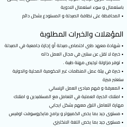
باستعمال و سوء استعمال الادوية
• المحافظة على نظافة الصيدلة و المستودع بشكل دائم
المؤهلات والخبرات المطلوبة
• شهادة معهد طبي اختصاص صيدلة أو إجازة جامعية في الصيدلة
• خبرة لا تقل عن سنتين في مجال العمل ذاته
• توفر مزاولة ترخيص مهنة طيبة .
• خبرة في ﺑﻴﺌﺔ ﻋﻤﻞ اﻟﻤﻨﻈﻤﺎت ﻏﻴﺮ اﻟﺤﻜﻮﻣﻴﺔ المحلية والدولية
ستعتبر ميزة
• المعرفة و فهم مبادئ العمل الإنساني
• امتلاك الخبرة العملية في التعامل مع المستفيدين و امتلاك
مهارة التعامل اللبق معهم بشكل ايجابي
• مستوى جيد بما يخص الكمبيوتر و برامج مايكروسوفت اوفيس
• مستوى جيد بما يخص اللغة الانكليزي