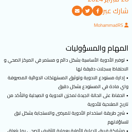
تسجيل الدخول
شارك عبر
MohammadRS
العربية
English
المهام والمسؤوليات
تابعنا
• توفير الأدوية الأساسية بشكل دائم و مستمر في المركز الصحي و
الاحتفاظ بسجلات دقيقة لها
• إدارة مستودع الادوية وتوثيق المستهلكات الدوائية المصروفة
واي مادة في المستودع بشكل دقيق
• الحفاظ على الحالة الجيدة لمخزن الادوية و الصيدلية والتأكد من
تاريخ الصلاحية للأدوية
• شرح طريقة استخدام الأدوية للمرضى والاستجابة بشكل لبق
لتساؤلاتهم
• مشاركة فريق الرعاية الأولية بعملية التثقيف الصحي بما يتعلق