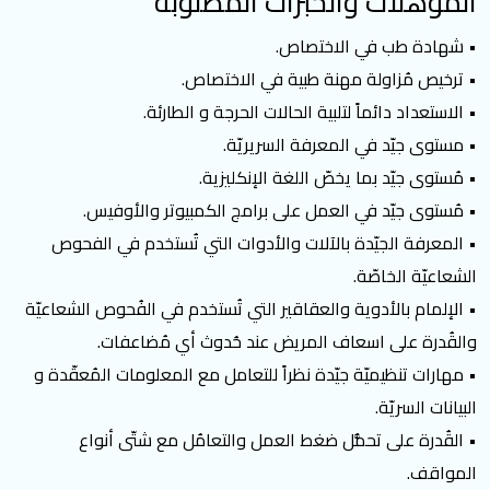
المؤهلات والخبرات المطلوبة
• شهادة طب في الاختصاص.
• ترخيص مُزاولة مهنة طبية في الاختصاص.
• الاستعداد دائماً لتلبية الحالات الحرجة و الطارئة.
• مستوى جيّد في المعرفة السريريّة.
• مُستوى جيّد بما يخصّ اللغة الإنكليزية.
• مُستوى جيّد في العمل على برامج الكمبيوتر والأوفيس.
• المعرفة الجيّدة بالآلات والأدوات التي تُستخدم في الفحوص
الشعاعيّة الخاصّة.
• الإلمام بالأدوية والعقاقير التي تُستخدم في الفُحوص الشعاعيّة
والقُدرة على اسعاف المريض عند حُدوث أي مُضاعفات.
• مهارات تنظيميّة جيّدة نظراً للتعامل مع المعلومات المُعقّدة و
البيانات السريّة.
• القُدرة على تحمُّل ضغط العمل والتعامُل مع شتّى أنواع
المواقف.