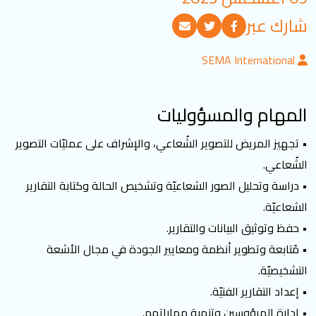
تسجيل الدخول
شارك عبر
SEMA International
العربية
English
المهام والمسؤوليات
تابعنا
• تجهيز المريض للتصوير الشُعاعي، والإشراف على عمليّات التصوير
الشُعاعي.
• دراسة وتحليل الصور الشعاعيّة وتشخيص الحالة وكتابة التقارير
الشعاعيّة.
• حفظ وتوثيق البيانات والتقارير.
• مُتابعة وتطوير أنظمة ومعايير الجودة في مجال الأشعة
التشخيصيّة.
• إعداد التقارير الفنيّة.
• إدارة المرؤوسين وتنمية مهاراتهم.