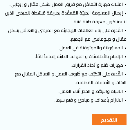
• امتلاك مهارة التعامُل مع فريق العمل بشكل فعّال و إيجابي.
• إيصال المعلومة الطبيّة المُعقّدة بطريقة مُبسّطة للمرضى الذين
لا يمتلكون معرفة طبيّة غنيّة.
• القُدرة على بناء العلاقات الإيجابيّة مع المرضى والتعامُل بشكل
فعّال و دبلوماسي مع الجميع.
• المسؤوليّة والموثوقيّة في العمل.
• الإلمام بالأخلاقيّات و القواعد الطبيّة إلماماً تامّاً.
• مهارات صُنع واتّخاذ القرارات.
• القُدرة على التكيُّف مع ظُروف العمل و التعامُل الفعّال مع
البيئات و الثقافات المُختلفة.
• الانتباه والتيقُّظ و الحذر أثناء العمل.
• الالتزام بأهداف و مبادئ و قيم سيما.
التقديم