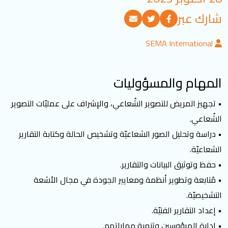
تسجيل الدخول
شارك عبر
SEMA International
العربية
English
المهام والمسؤوليات
تابعنا
• تجهيز المريض للتصوير الشُعاعي، والإشراف على عمليّات التصوير
الشُعاعي.
• دراسة وتحليل الصور الشعاعيّة وتشخيص الحالة وكتابة التقارير
الشعاعيّة.
• حفظ وتوثيق البيانات والتقارير.
• مُتابعة وتطوير أنظمة ومعايير الجودة في مجال الأشعة
التشخيصيّة.
• إعداد التقارير الفنيّة.
• إدارة المرؤوسين وتنمية مهاراتهم.