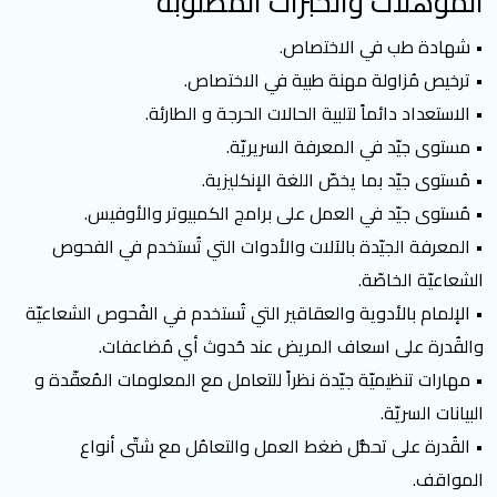
المؤهلات والخبرات المطلوبة
• شهادة طب في الاختصاص.
• ترخيص مُزاولة مهنة طبية في الاختصاص.
• الاستعداد دائماً لتلبية الحالات الحرجة و الطارئة.
• مستوى جيّد في المعرفة السريريّة.
• مُستوى جيّد بما يخصّ اللغة الإنكليزية.
• مُستوى جيّد في العمل على برامج الكمبيوتر والأوفيس.
• المعرفة الجيّدة بالآلات والأدوات التي تُستخدم في الفحوص
الشعاعيّة الخاصّة.
• الإلمام بالأدوية والعقاقير التي تُستخدم في الفُحوص الشعاعيّة
والقُدرة على اسعاف المريض عند حُدوث أي مُضاعفات.
• مهارات تنظيميّة جيّدة نظراً للتعامل مع المعلومات المُعقّدة و
البيانات السريّة.
• القُدرة على تحمُّل ضغط العمل والتعامُل مع شتّى أنواع
المواقف.