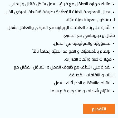
• امتلاك مهارة التعامُل مع فريق العمل بشكل فعّال و إيجابي.
• إيصال المعلومة الطبيّة المُعقّدة بطريقة مُبسّطة للمرضى الذين
لا يمتلكون معرفة طبيّة غنيّة.
• القُدرة على بناء العلاقات الإيجابيّة مع المرضى والتعامُل بشكل
فعّال و دبلوماسي مع الجميع.
• المسؤوليّة والموثوقيّة في العمل.
• الإلمام بالأخلاقيّات و القواعد الطبيّة إلماماً تامّاً.
• مهارات صُنع واتّخاذ القرارات.
• القُدرة على التكيُّف مع ظُروف العمل و التعامُل الفعّال مع
البيئات و الثقافات المُختلفة.
• الانتباه والتيقُّظ و الحذر أثناء العمل.
• الالتزام بأهداف و مبادئ و قيم سيما.
التقديم