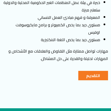
خبرة في ﺑﻴﺌﺔ ﻋﻤﻞ اﻟﻤﻨﻈﻤﺎت الغير اﻟﺤﻜﻮﻣﻴﺔ المحلية والدولية
ستعتبر ميزة
المعرفة و فهم مبادئ العمل الانساني
مستوى جيد بما يخص الكمبيوتر و برامج مايكروسوفت
اوفيس
مستوى جيد بما يخص اللغة الانكليزية
مهارات تواصل ممتازة مثل التفاوض والعلاقات مع الأشخاص و
المهارات تحليلة والقدرة على حل المشاكل
.
التقديم