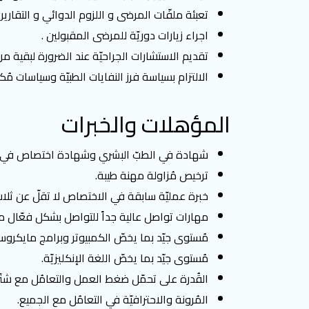
تعبئة ملفّات المرضى و اللزوم الدوائي و التقارير 
اجراء زيارات دوريّة للمرضى المقبولين .
تقديم الاستشارات الجراحيّة عند الضرورة لبقية مر
الالتزام بسياسة فرز النفايات الطبيّة وسياسات 
المؤهلات والخبرات
شهادة في الطبّ البشري وشهادة اختصاص في ال
ترخيص مُزاولة مهنة طيبة.
خبرة عمليّة سابقة في الاختصاص لا تقلّ عن ثلا
مهارات تواصل عالية جداً للتواصل بشكل فعّال 
مُستوى جيّد بما يخصّ الكمبيوتر وبرامج مايكر
مُستوى جيّد بما يخصّ اللغة الإنكليزيّة.
القُدرة على تحمّل ضغط العمل والتعامُل مع شتّ
المُرونة والاحترافيّة في التعامُل مع الجميع.