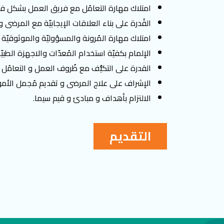
امتلاك مهارة التعامُل مع فريق العمل بشكل فعّ
القُدرة على بناء العلاقات الإيجابيّة مع المرضى
امتلاك مهارة المُرونة والمسؤوليّة والموثوقيّة
الإلمام بكفيّة استخدام المُعدّات والاجهزة الطبيّة
القدرة على التكيُّف مع ظُروف العمل و التعامُل ال
الإشراف على علاج المرضى و تقديم مُجمل الأمور ا
الالتزام بأهداف و مبادئ و قيم سيما.
التقديم