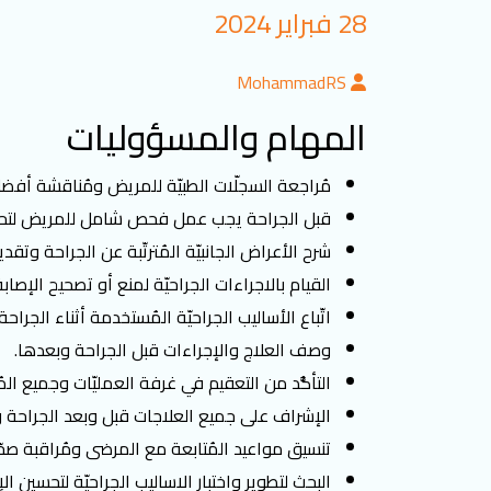
28 فبراير 2024
MohammadRS
المهام والمسؤوليات
مُراجعة السجلّات الطبيّة للمريض ومُناقشة أفضل
قبل الجراحة يجب عمل فحص شامل للمريض لتحديد 
شرح الأعراض الجانبيّة المُترتّبة عن الجراحة وتقد
القيام بالاجراءات الجراحيّة لمنع أو تصحيح الإصا
اتّباع الأساليب الجراحيّة المُستخدمة أثناء الجراحة.
وصف العلاج والإجراءات قبل الجراحة وبعدها.
التأكُّد من التعقيم في غرفة العمليّات وجميع الم
الإشراف على جميع العلاجات قبل وبعد الجراحة وت
تنسيق مواعيد المُتابعة مع المرضى ومُراقبة صحّت
البحث لتطوير واختبار الاساليب الجراحيّة لتحسين ال