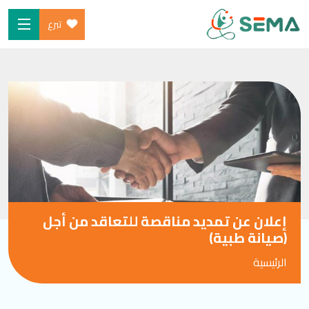
تبرع
Ski
الرئيسية
t
من نحن
conten
البرامج
ساهم
شارك معنا
الأخبار والموارد
إعلان عن تمديد مناقصة للتعاقد من أجل
المدونة
(صيانة طبية)
الرئيسية
SEARCH