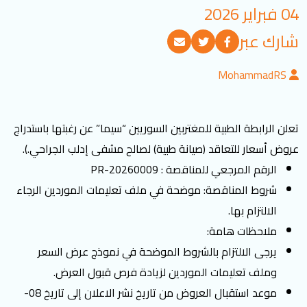
04 فبراير 2026
تسجيل الدخول
شارك عبر
العربية
English
MohammadRS
تابعنا
تعلن الرابطة الطبية للمغتربين السوريين “سيما” عن رغبتها باستدراج
عروض أسعار للتعاقد (صیانة طبیة) لصالح مشفى إدلب الجراحي.).
الرقم المرجعي للمناقصة : PR-20260009
شروط المناقصة: موضحة في ملف تعليمات الموردين الرجاء
الالتزام بها.
ملاحظات هامة:
يرجى الالتزام بالشروط الموضحة في نموذج عرض السعر
وملف تعليمات الموردين لزيادة فرص قبول العرض.
موعد استقبال العروض من تاريخ نشر الاعلان إلى تاريخ 08-