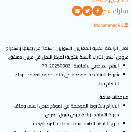
تسجيل الدخول
شارك عبر
MohammadRS
العربية
English
تابعنا
تعلن الرابطة الطبية للمغتربين السوريين “سيما” عن رغبتها باستدراج
عروض أسعار لشراء (ألبسة شتوية) لمركز الامل في عربين دمشق.
الرقم المرجعي لاتفاقية : PR-20250082
شروط المناقصة: موضحة في ملف دعوة التعاقد الرجاء
الالتزام بها.
ملاحظات هامة:
الالتزام بالشروط الموضحة في نموذج عرض السعر وملف
دعوة التعاقد لزيادة فرص قبول العرض.
يحق للرابطة الطبية سيما السداد بالليرة التركية.