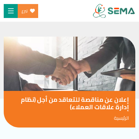
تبرع
Ski
الرئيسية
t
من نحن
conten
البرامج
ساهم
شارك معنا
الأخبار والموارد
إعلان عن مناقصة للتعاقد من أجل (نظام
المدونة
إدارة علاقات العملاء)
الرئيسية
SEARCH