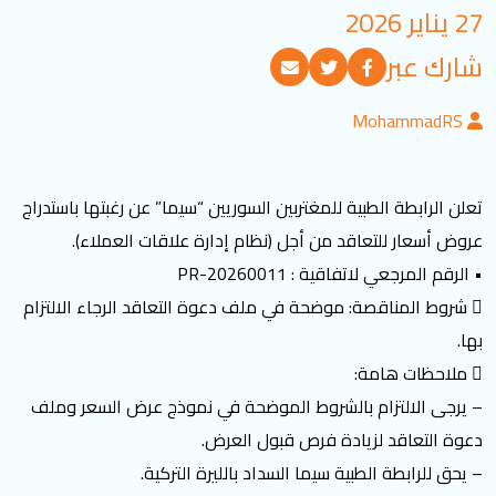
27 يناير 2026
تسجيل الدخول
شارك عبر
العربية
English
MohammadRS
تابعنا
تعلن الرابطة الطبية للمغتربين السوريين “سيما” عن رغبتها باستدراج
عروض أسعار للتعاقد من أجل (نظام إدارة علاقات العملاء).
• الرقم المرجعي لاتفاقية : PR-20260011
 شروط المناقصة: موضحة في ملف دعوة التعاقد الرجاء الالتزام
بها.
 ملاحظات هامة:
– يرجى الالتزام بالشروط الموضحة في نموذج عرض السعر وملف
دعوة التعاقد لزيادة فرص قبول العرض.
– يحق للرابطة الطبية سيما السداد بالليرة التركية.