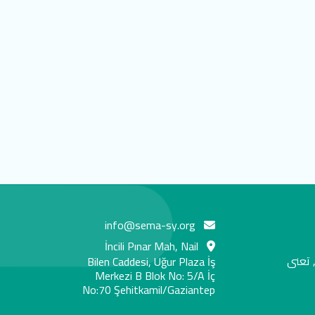
info@sema-sy.org
İncili Pınar Mah, Nail
 تعنى
Bilen Caddesi, Uğur Plaza İş
Merkezi B Blok No: 5/A İç
No:70 Şehitkamil/Gaziantep