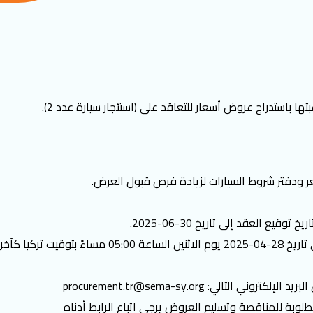
ها باستدراج عروض أسعار للتعاقد على (استئجار سيارة عدد 2).
ر ودفتر شروط السيارات لزيادة فرص قبول العرض.
موعد استقبال العروض من تاريخ نشر الاعلان إلى تاريخ 
بريد الإلكتروني التالي:
procurement.tr@sema-sy.org
وبة للمناقصة وتسليم العروض يرجى اتباع الرابط أدناه