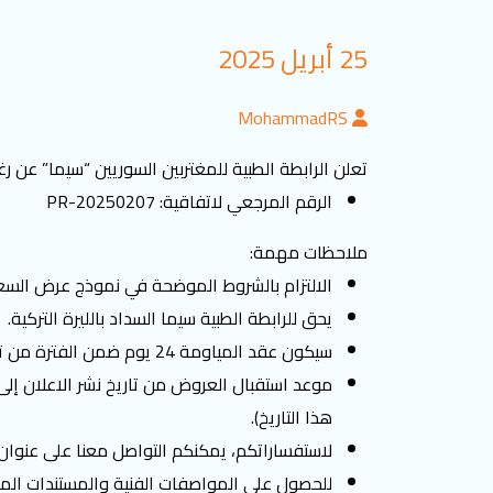
25 أبريل 2025
MohammadRS
تعلن الرابطة الطبية للمغتربين السوريين “سيما” عن رغبت
الرقم المرجعي لاتفاقية: PR-20250207
ملاحظات مهمة:
الالتزام بالشروط الموضحة في نموذج عرض السع
يحق للرابطة الطبية سيما السداد بالليرة التركية.
سيكون عقد المياومة 24 يوم ضمن الفترة من تاريخ توقيع العقد إلى تاريخ 30-06-2025.
هذا التاريخ).
لاستفساراتكم، يمكنكم التواصل معنا على عنوان ال
للحصول على المواصفات الفنية والمستندات المطل