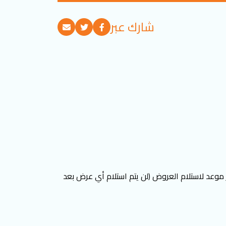
شارك عبر
28-04-2025 يوم الاثنين الساعة 05:00 مساءً بتوقيت تركيا كآخر موعد لاستلام العروض (لن يتم استلام أي عرض بعد