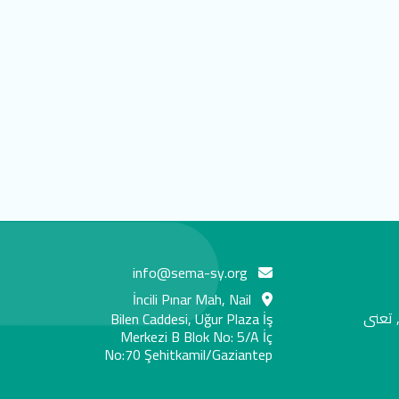
info@sema-sy.org
İncili Pınar Mah, Nail
 تعنى
Bilen Caddesi, Uğur Plaza İş
Merkezi B Blok No: 5/A İç
No:70 Şehitkamil/Gaziantep