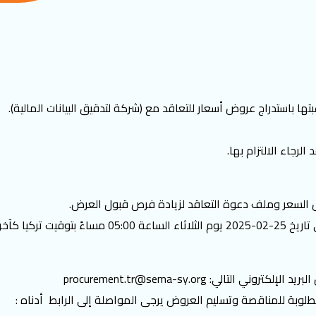
تها باستدراج عروض أسعار للتعاقد مع (شركة لتدقيق البيانات المالية).
جاء الالتزام بها.
 السعر وملف دعوة التعاقد لزيادة فرص قبول العرض.
موعد استقبال العروض من تاريخ نشر الاعلان إلى تاريخ 
بريد الإلكتروني التالي:
procurement.tr@sema-sy.org
لوبة للمناقصة وتسليم العروض يرجى المواصلة إلى الرابط أدناه :