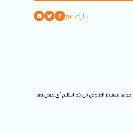
شارك عبر
25-02-2025 يوم الثلاثاء الساعة 05:00 مساءً بتوقيت تركيا كآخر موعد لاستلام العروض (لن يتم استلام أي عرض بعد