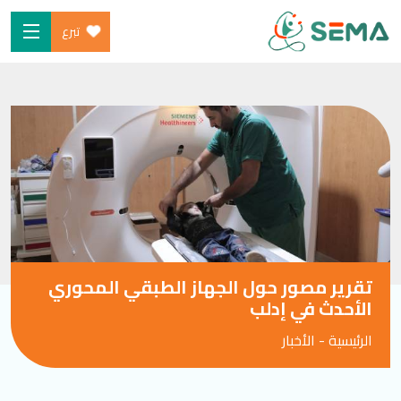
تبرع
Ski
الرئيسية
t
من نحن
conten
البرامج
ساهم
شارك معنا
الأخبار والموارد
تقرير مصور حول الجهاز الطبقي المحوري
المدونة
الأحدث في إدلب
الرئيسية
-
الأخبار
SEARCH