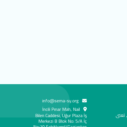
info@sema-sy.org
İncili Pınar Mah, Nail
 تعنى
Bilen Caddesi, Uğur Plaza İş
Merkezi B Blok No: 5/A İç
No:70 Şehitkamil/Gaziantep