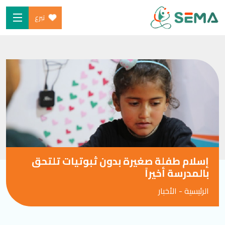
تبرع
Ski
الرئيسية
t
من نحن
conten
البرامج
ساهم
شارك معنا
الأخبار والموارد
إسلام طفلة صغيرة بدون ثبوتيات تلتحق
المدونة
بالمدرسة أخيراً
الرئيسية
-
الأخبار
SEARCH