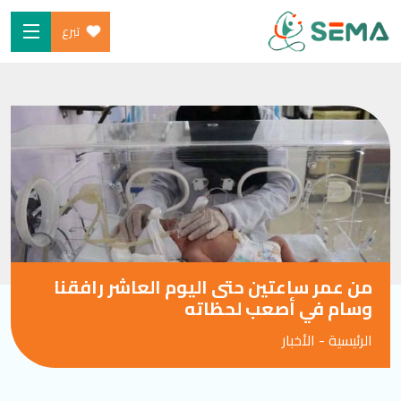
تبرع
Ski
الرئيسية
t
من نحن
conten
البرامج
ساهم
شارك معنا
الأخبار والموارد
من عمر ساعتين حتى اليوم العاشر رافقنا
المدونة
وسام في أصعب لحظاته
الرئيسية
-
الأخبار
SEARCH