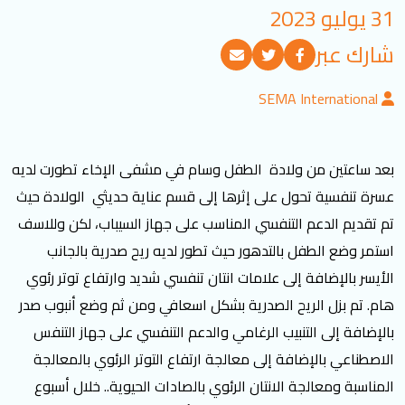
31 يوليو 2023
تسجيل الدخول
شارك عبر
العربية
English
SEMA International
تابعنا
بعد ساعتين من ولادة الطفل وسام في مشفى الإخاء تطورت لديه
عسرة تنفسية تحول على إثرها إلى قسم عناية حديثي الولادة حيث
تم تقديم الدعم التنفسي المناسب على جهاز السيباب، لكن وللاسف
استمر وضع الطفل بالتدهور حيث تطور لديه ريح صدرية بالجانب
الأيسر بالإضافة إلى علامات انتان تنفسي شديد وارتفاع توتر رئوي
هام. تم بزل الريح الصدرية بشكل اسعافي ومن ثم وضع أنبوب صدر
بالإضافة إلى التنبيب الرغامي والدعم التنفسي على جهاز التنفس
الاصطناعي بالإضافة إلى معالجة ارتفاع التوتر الرئوي بالمعالجة
المناسبة ومعالجة الانتان الرئوي بالصادات الحيوية.. خلال أسبوع