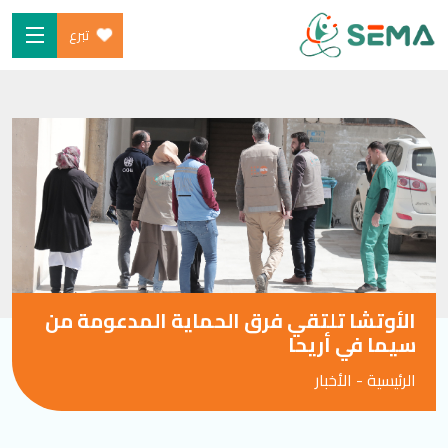
تبرع
Ski
الرئيسية
t
من نحن
conten
البرامج
ساهم
شارك معنا
الأخبار والموارد
الأوتشا تلتقي فرق الحماية المدعومة من
المدونة
سيما في أريحا
الرئيسية
-
الأخبار
SEARCH