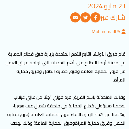
23 مايو 2024
تسجيل الدخول
شارك عبر
العربية
English
MohammadRS
تابعنا
قام فريق الأوتشا التابع للأمم المتحدة بزيارة فرق قطاع الحماية
في مدينة أريحا للاطلاع على أهم التحديات التي تواجه فريق العمل
من فرق الحماية العامة وفرق حماية الطفل وفريق حماية
المرأة.
وقالت المتحدثة باسم الفريق فرح فوزي “جئنا من غازي عينتاب
بوصفنا مسؤولي قطاع الحماية في منطقة شمال غرب سوريا،
وهدفنا من هذه الزيارة التقاء فرق الحماية العاملة (فرق حماية
الطفل وفربق حماية المراةوفرق الحماية العامة) وذلك بهدف