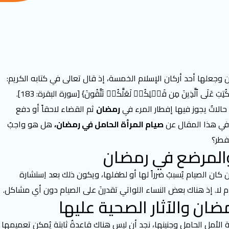
وجعلها أحد أركان الإسلام الخمسة، إذ قال تعالى في كتابه الكريم:
ُتِبَ عَلَى ٱلَّذِینَ مِن قَبۡلِكُمۡ لَعَلَّكُمۡ تَتَّقُونَ} [سورة البقرة: 183].
 حالاتٌ يجوز فيها إفطار المرء في
رمضان
ثم القضاء لاحقاً أو دفع
 في هذا المقال عن
صيام المرأة الحامل في رمضان،
هل هو واجبٌ
فطر؟
والمرضع في رمضان
 كان الصيام يُسببُ ضرراً لها أو لطفلها، ويكون ذلك بعد اِستشارة
 أم لا. إذ هناك بعض النساء اللواتي تقدرنَ على الصيام دون أي مشاكل.
ان والآثار الصحية عليها
الأمل الحامل وجنينها، نجد أن ليس هناك قاعدةٌ ثابتة يُمكن تعميمها