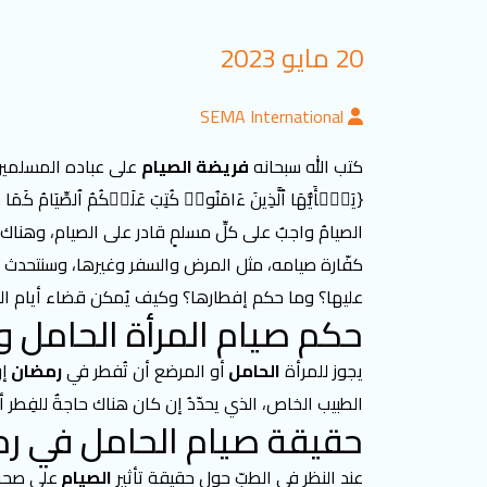
20 مايو 2023
SEMA International
كتب الله سبحانه
فريضة الصيام
على عباده المسلمين 
{یَـٰۤأَیُّهَا ٱلَّذِینَ ءَامَنُوا۟ كُتِبَ عَلَیۡكُمُ ٱلصِّیَامُ كَمَا ك
الصيامُ واجبٌ على كلِّ مسلمٍ قادر على الصيام، وهناك
كفّارة صيامه، مثل المرض والسفر وغيرها، وسنتحدث
عليها؟ وما حكم إفطارها؟ وكيف يُمكن قضاء أيام ال
حكم صيام المرأة الحامل 
يجوز
للمرأة
الحامل
أو المرضع أن تُفطر في
رمضان
إن
الطبيب الخاص، الذي يحدّدُ إن كان هناك حاجةٌ للفِطر
حقيقة صيام الحامل في رمض
عند النظر في الطبّ حول حقيقة تأثير
الصيام
على صحة 