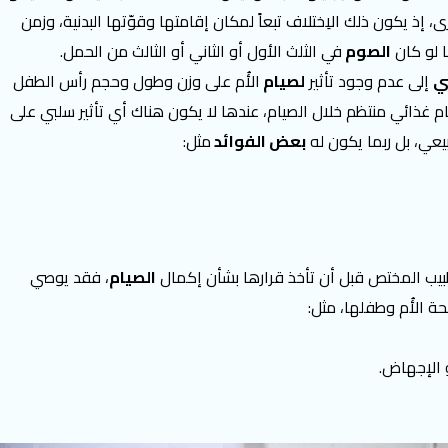
رى، إذ يكون ذلك الاِختلاف تبعاً لمكان إقامتها وقوّتها البدنية، وزمن
ا لو كان
الصوم
في الثلث الأول أو الثاني أو الثالث من الحمل.
ي
إلى عدم وجود تأثير
لصيام
الأُم على وزن وطول وحجم رأس الطفل
نظام غذائي منتظم خلال الصيام، عندها لا يكون هناك أي تأثير سلبي على
بيعي، بل ربما يكون له
بعض الفوائد
مثل:
لطبيب المختص قبل أن تأخذ قرارها بشأن إكمال
الصيام
، فقد يوصي
حة الأُم وطفلها، مثل:
 الإجهاض.