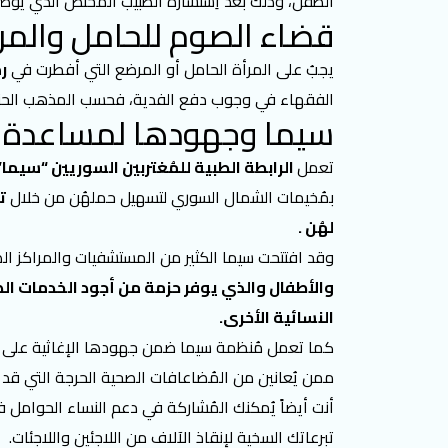
الطفل، وذلك بعد اِستشارة الطبيب المختص الذي يوصي 
قضاء الصوم للحامل والم
يجبُ على المرأة الحامل أو المرضع التي أفطرت في
ر
الفقهاء في وجوب دفع الفدية، فحسب المذهب الحنفي ل
سيما وجهودها لمساعدة ال
تعمل
الرابطة الطبية للمُغتربين السوريين “سيما”
بمُخيمات الشمال السوري لتسهيل حملهُن من خلال
ت
لهُن .
وقد افتتحت سيما الكثير من المستشفيات والمراكز ال
والأطفال والذي يوفر حزمة من أجود الخدمات الص
النسائية الأخرى.
كما تعمل مُنظمة سيما ضمن جهودها الإغاثية على توف
ممن يُعانين من المُضاعافات الصحية الحرجة التي قد 
أنت أيضاً يُمكنك المُشاركة في دعم النساء الحوامل
تبرعاتك السخية لإنقاذ الآلاف من اللاجئين واللاجئات.