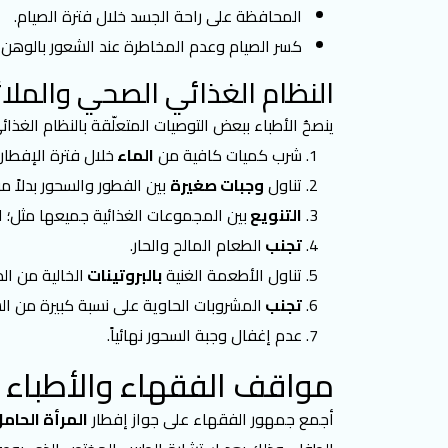
المحافظة على راحة الجسد خلال فترة الصيام.
كسر الصيام وعدم المخاطرة عند الشعور بالوهن وا
النظام الغذائي الصحي والملا
ينصحُ الأطباء ببعض التوصيات المتعلّقة بالنظام الغذا
شرب كميات كافية من
الماء
خلال فترة الإفطار (8-10) أكواب من الما
تناول
وجبات صغيرة
بين الفطور والسحور بدلاً م
التنويع
بين المجموعات الغذائية جميعها مثل؛ ال
تجنب
الطعام المالح والحار.
تناول الأطعمة الغنية
بالبروتينات
الخالية من ال
تجنب
المشروبات الحاوية على نسبة كبيرة من ال
عدم إغفال وجبة السحور نهائياً.
مواقف الفقهاء والأطباء
أجمع جمهور الفقهاء على جواز إفطار
المرأة الحام