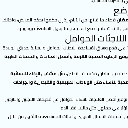
بالتصرّف المُناسب.
رضع
مضان
قضاء ما فاتها من الأيام، إذ إن حكمها بحكم المريض، واختلف
ا تجبُ عليها دفع الفدية، بينما يقول الشافعيّة بوجوبها.
لاجئات الحوامل
على قدمٍ وساق لمُساعدة اللاجئات الحوامل والعناية بحديثي الولادة
وفير الرعاية الصحية اللازمة وأفضل العلاجات والخدمات الطبية
صحية في مناطق مُخيمات اللاجئين، مثل
مشفى الإخاء للنسائية
حية للنساء مثل الولادات الطبيعية والقيصرية والجراحات
ير أفضل العلاجات للنساء الحوامل في مُخيمات اللاجئين والنازحين
تؤثر على حملهن مثل حالات فقر الدم.
 في مُخيمات الشمال السوري والفئات المُستضعفة الأخرى من خلال