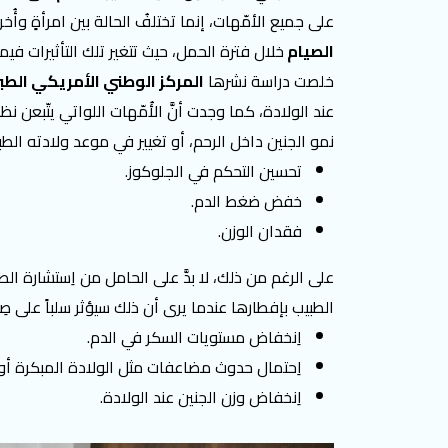
على جميع الأمّهات، إنما تختلفُ الحالة بين امرأةٍ وأُخ
الصيام
خلال فترة الحمل، حيث تتغير تلك التأثيرات فيم
خلصت دراسة نشرها
المركز الوطني الأمريكي الطب
عند الولادة، كما وجدت أنَّ الأُمّهات اللواتي يتّبعن 
نمو الجنين داخل الرحم، أو تغيير في موعد ولادته الط
تحسين التحكم في الجلوكوز.
خفض ضغط الدم.
فقدان الوزن.
على الرغم من ذلك، لا بدَّ على الحامل من اِستشارة ا
الطبيب بإفطارها عندما يرى أن ذلك سيؤثر سلباً على صِ
اِنخفاض مستويات السكر في الدم.
اِحتمال حدوث مضاعفات مثل الولادة المبكرة أو
اِنخفاض وزن الجنين عند الولادة.