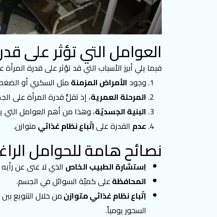
العوامل التي تؤثر على قد
فيما يلي أبرز الأسباب التي قد تؤثر على قدرة المرأة 
وجود
الأمراض المزمنة
مثل السكري أو الضغط
المرحلة العمرية
، إذ تقلُّ قدرة المرأة على الج
البنية الجسديّة
، وهذا من أهم العوامل التي يحد
عدم
القدرة على
اِتّباع نظام غذائي
متوازن.
نصائح هامة للحوامل الرا
اِستشارة الطبيب الخاص
الذي لا غنى عن رأيه 
المحافظة
على كميّة السوائل في الجسم.
اِتّباع نظام غذائي متوازن
من خلال التنويع بين
السحور يومياً.