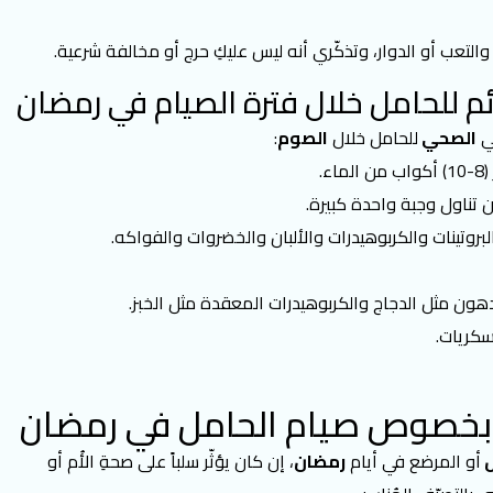
لتعب أو الدوار، وتذكّري أنه ليس عليكِ حرج أو مخالفة شرعية.
ئم للحامل خلال فترة الصيام في رمضان
ئي
الصحي
للحامل خلال
الصوم
:
ء.
ن تناول وجبة واحدة كبيرة.
بروتينات والكربوهيدرات والألبان والخضروات والفواكه.
دهون مثل الدجاج والكربوهيدرات المعقدة مثل الخبز.
سكريات.
 بخصوص صيام الحامل في رمضان
ل
أو المرضع في أيام
رمضان
، إن كان يؤثّر سلباً على صحةِ الأُم أو