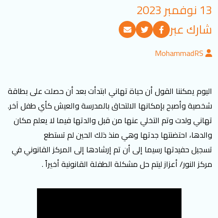
13 نوفمبر 2023
تسجيل الدخول
شارك عبر
العربية
English
MohammadRS
تابعنا
اليوم يمكننا القول أن حياة تهاني ابتدأت بعد أن حصلت على بطاقة
شخصية وأصبح بإمكانها الالتحاق بالمدرسة والعيش كأي طفل آخر.
تهاني ولدت وتم التخلي عنها من قبل والدتها فيما لا يعلم مكان
والدها، احتضنتها جدتها وهي منذ ذلك الحين لم تستطع
تسجيل حفيدتها رسيما إلى أن تم إرشادها إلى المركز القانوني في
مركز النور/ أعزاز ليتم حل مشكلة الطفلة القانونية أخيراً .